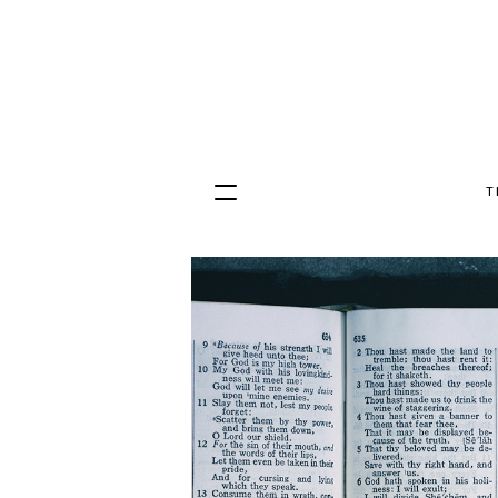
T
Hopp
til
innhold