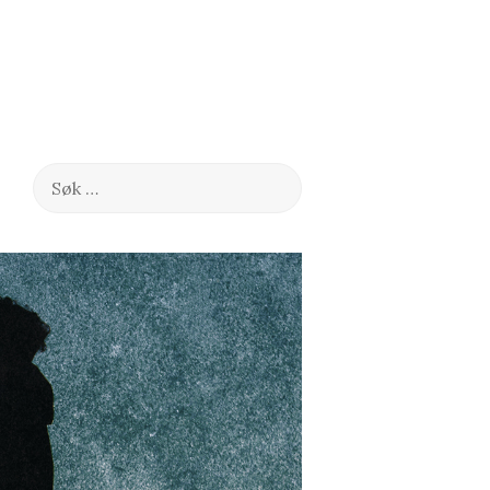
Søk
etter: