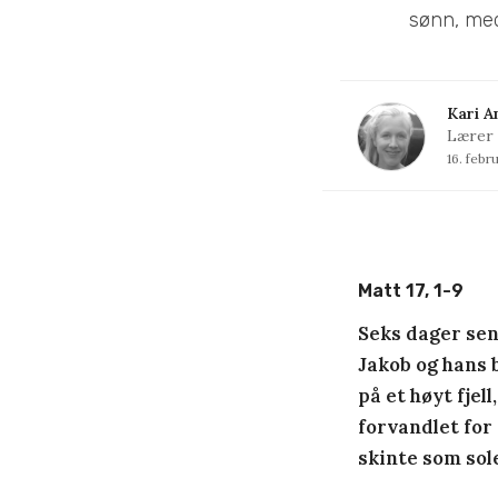
sønn, med
Kari A
Lærer
16. febr
Matt 17, 1-9
Seks dager sen
Jakob og hans 
på et høyt fjel
forvandlet for
skinte som sole