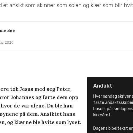
 et ansikt som skinner som solen og klær som blir hvit
nne Bøe
uar 2020
Andakt
ere tok Jesus med seg Peter,
Hver søndag skriver 
bror Johannes og førte dem opp
faste andaktsskribe
l, hvor de var alene. Da ble han
basert på søndagens
 øynene på dem. Ansiktet hans
kirkeåret.
n, og klærne ble hvite som lyset.
Dagens bibeltekst er