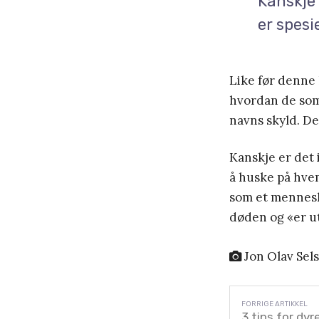
Kanskje 
er spesi
Like før denne
hvordan de som 
navns skyld. Det
Kanskje er det i
å huske på hvem
som et mennesk
døden og «er ut
Jon Olav Sel
3 tips for dy