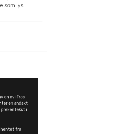
e som lys.
av en av iTros
nter en andakt
 prekentekst i
 hentet fra