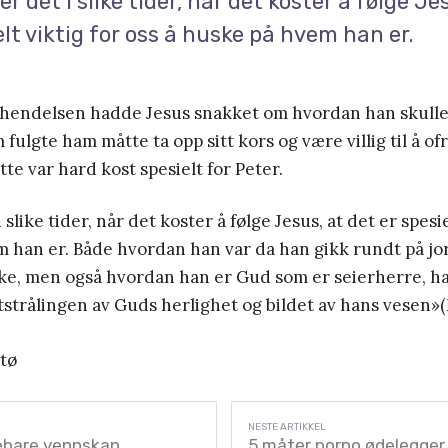
er det i slike tider, når det koster å følge Je
elt viktig for oss å huske på hvem han er.
 hendelsen hadde Jesus snakket om hvordan han skulle 
fulgte ham måtte ta opp sitt kors og være villig til å of
te var hard kost spesielt for Peter.
 slike tider, når det koster å følge Jesus, at det er spesie
 han er. Både hvordan han var da han gikk rundt på jo
e, men også hvordan han er Gud som er seierherre, ha
strålingen av Guds herlighet og bildet av hans vesen»(H
stø
rebare vennskap
5 måter porno ødelegger 