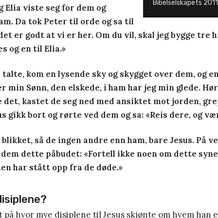
Bibelselskapets 201
 Elia viste seg for dem og
. Da tok Peter til orde og sa til
et er godt at vi er her. Om du vil, skal jeg bygge tre hy
s og en til Elia.»
talte, kom en lysende sky og skygget over dem, og en 
er min Sønn, den elskede, i ham har jeg min glede. Hø
e det, kastet de seg ned med ansiktet mot jorden, gre
us gikk bort og rørte ved dem og sa: «Reis dere, og væ
 blikket, så de ingen andre enn ham, bare Jesus. På v
s dem dette påbudet: «Fortell ikke noen om dette syne
 har stått opp fra de døde.»
disiplene?
rt på hvor mye disiplene til Jesus skjønte om hvem han e