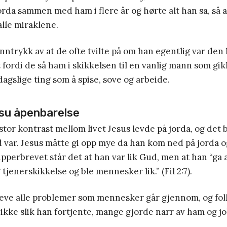
orda sammen med ham i flere år og hørte alt han sa, så 
 alle miraklene.
inntrykk av at de ofte tvilte på om han egentlig var den 
 fordi de så ham i skikkelsen til en vanlig mann som gik
agslige ting som å spise, sove og arbeide.
esu åpenbarelse
stor kontrast mellom livet Jesus levde på jorda, og det 
var. Jesus måtte gi opp mye da han kom ned på jorda o
pperbrevet står det at han var lik Gud, men at han “ga a
 tjenerskikkelse og ble mennesker lik.” (Fil 2:7).
eve alle problemer som mennesker går gjennom, og fol
kke slik han fortjente, mange gjorde narr av ham og j