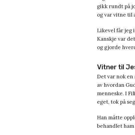
gikk rundt på j
og var vitne til
Likevel får jeg 
Kanskje var det
og gjorde hverd
Vitner til J
Det var nok en 
av hvordan Gud 
menneske. I Fili
eget, tok på seg
Han måtte oppl
behandlet ham i