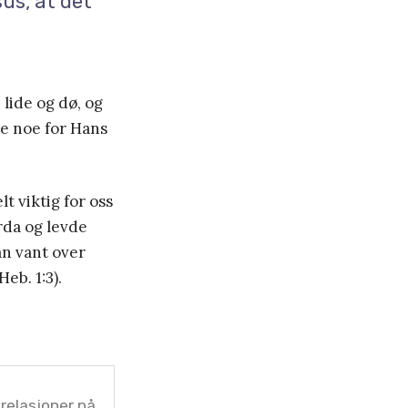
sus, at det
lide og dø, og
re noe for Hans
lt viktig for oss
rda og levde
n vant over
eb. 1:3).
relasjoner på