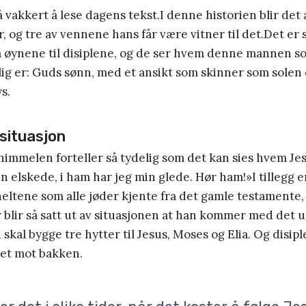
å vakkert å lese dagens tekst.I denne historien blir det
er, og tre av vennene hans får være vitner til det.Det er
fra øynene til disiplene, og de ser hvem denne mannen s
tlig er: Guds sønn, med et ansikt som skinner som solen
ys.
 situasjon
immelen forteller så tydelig som det kan sies hvem Jes
n elskede, i ham har jeg min glede. Hør ham!»I tillegg e
heltene som alle jøder kjente fra det gamle testament
blir så satt ut av situasjonen at han kommer med det 
 skal bygge tre hytter til Jesus, Moses og Elia. Og disip
et mot bakken.