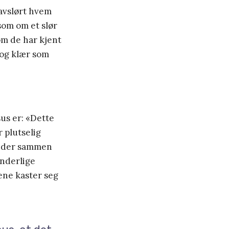
 avslørt hvem
 som om et slør
om de har kjent
 og klær som
us er: «Dette
r plutselig
e, der sammen
underlige
lene kaster seg