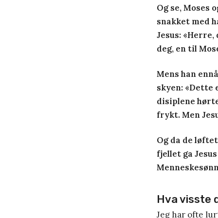
Og se, Moses og
snakket med ham
Jesus: «Herre, d
deg, en til Mose
Mens han ennå 
skyen: «Dette 
disiplene hørt
frykt. Men Jes
Og da de løftet
fjellet ga Jesu
Menneskesønnen
Hva visste 
Jeg har ofte lu