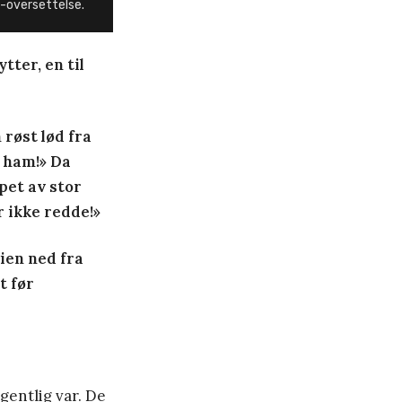
1-oversettelse.
tter, en til
røst lød fra
r ham!» Da
pet av stor
r ikke redde!»
eien ned fra
t før
gentlig var. De