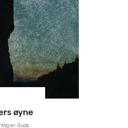
ers øyne
tlig er: Guds