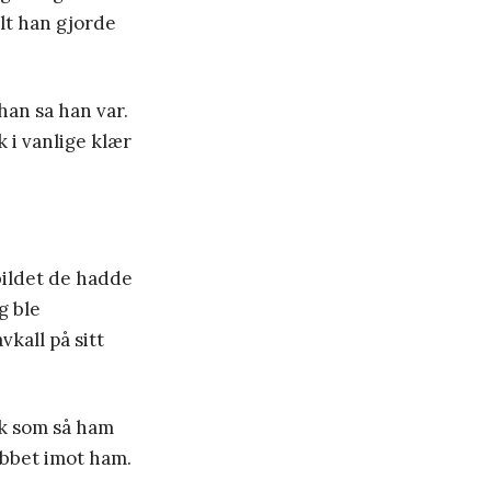
alt han gjorde
han sa han var.
k i vanlige klær
bildet de hadde
g ble
vkall på sitt
k som så ham
obbet imot ham.