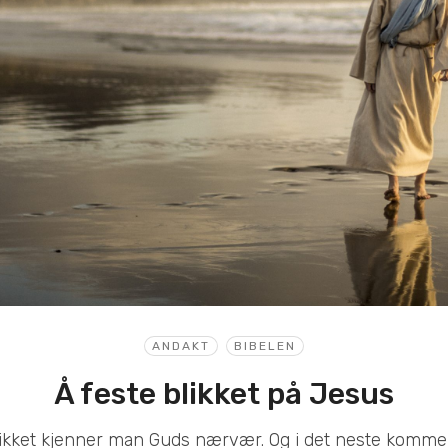
ANDAKT
BIBELEN
Å feste blikket på Jesus
likket kjenner man Guds nærvær. Og i det neste komm