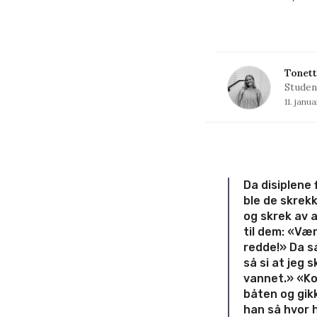
Tonett
Studen
11. janu
Da disiplene 
ble de skrekk
og skrek av 
til dem: «Vær
redde!»
Da sa
så si at jeg 
vannet.»
«Ko
båten og gikk
han så hvor h