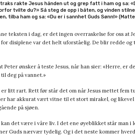
traks rakte Jesus hånden ut og grep fatt i ham og sa: «D
orfor tvilte du?»
Så steg de opp i båten, og vinden stiln
ten, tilba ham og sa: «Du er i sannhet Guds Sønn!»
(Matte
ne teksten i dag, er det ingen overraskelse for oss at J
or disiplene var det helt uforståelig. De blir redde og 
 at Peter ønsker å teste Jesus, når han sier: «Herre, er de
til deg på vannet.»
er litt rart. Rett før står det om når Jesus mettet fem 
r har akkurat vært vitne til et stort mirakel, og likevel
ående på sjøen.
an det være i våre liv. I det ene øyeblikket står man i
nner Guds nærvær tydelig. Og i det neste kommer hverd