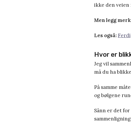
ikke den veien
Men legg merke 
Les også:
Ferd
Hvor er blik
Jeg vil sammenl
må du ha blikke
På samme måte m
og bølgene rund
Sånn er det for 
sammenligning 