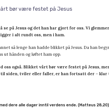
vårt bør være festet på Jesus
å se på Jesus og det han har gjort for oss. Vi glemmer
ligger i alt rundt oss, men i ham.
annet så lenge han hadde blikket på Jesus. Da han begyn
us ut hånden og løftet ham opp.
 oss også. Blikket vårt bør være festet på Jesus, men
il siden, tviler eller faller, er han fortsatt der – klar t
 med dere alle dager inntil verdens ende. (Matteus 28,20)