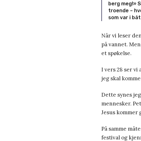
berg meg!»
S
troende – hv
som var i bå
Når vi leser den
på vannet. Men f
et spøkelse.
I vers 28 ser vi
jeg skal komme 
Dette synes jeg 
mennesker. Pete
Jesus kommer g
På samme måte k
festival og kje