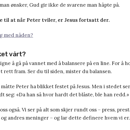
 man ønsker, Gud gir ikke de svarene man håpte på.
til at når Peter tviler, er Jesus fortsatt der.
ig med nåden?
ket vårt?
igne å gå på vannet med å balansere på en line. For å h
t rett fram. Ser du til siden, mister du balansen.
åtte Peter ha blikket festet på Jesus. Men i stedet se
t seg: «Da han så hvor hardt det blåste, ble han redd.»
oss også. Vi ser på alt som skjer rundt oss – press, prest
og andres meninger – og lar dette definere hvem vi er.