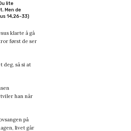
u lite
et.
Men de
us 14,26-33)
esus klarte å gå
tror først de ser
t deg, så si at
tusen
 tviler han når
 lovsangen på
agen, livet går