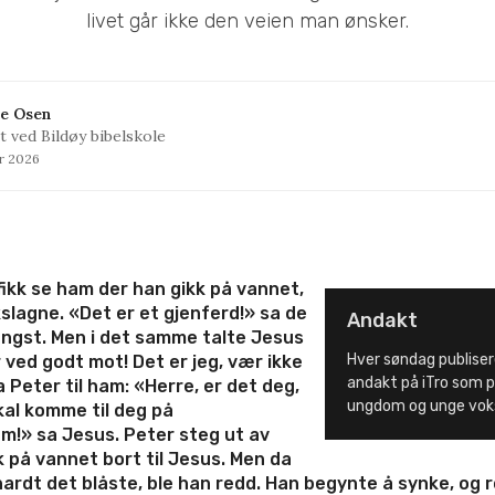
livet går ikke den veien man ønsker.
e Osen
t ved Bildøy bibelskole
ar 2026
fikk se ham der han gikk på vannet,
slagne. «Det er et gjenferd!» sa de
Andakt
angst.
Men i det samme talte Jesus
Hver søndag publiser
 ved godt mot! Det er jeg, vær ikke
andakt på iTro som p
 Peter til ham: «Herre, er det deg,
ungdom og unge vok
skal komme til deg på
m!» sa Jesus. Peter steg ut av
 på vannet bort til Jesus.
Men da
ardt det blåste, ble han redd. Han begynte å synke, og r