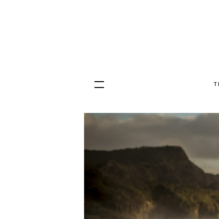
T
Hopp
til
innhold