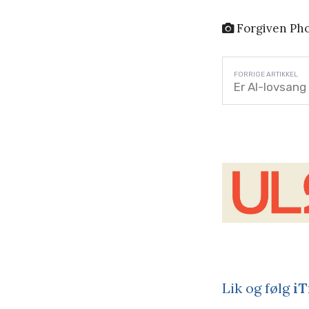
Forgiven Ph
Er AI-lovsang
Lik og følg
iT