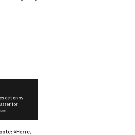
es det en ny
asser for
sne.
opte: «Herre,