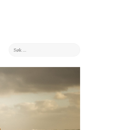
Søk
etter: