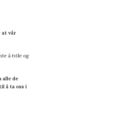
 at vår
te å tvile og
 alle de
il å ta oss i