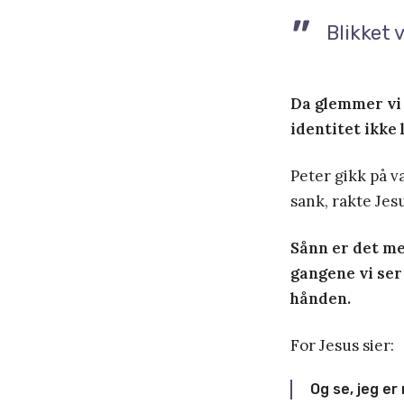
Blikket 
Da glemmer vi 
identitet ikke 
Peter gikk på v
sank, rakte Jes
Sånn er det med
gangene vi ser t
hånden.
For Jesus sier:
Og se, jeg er