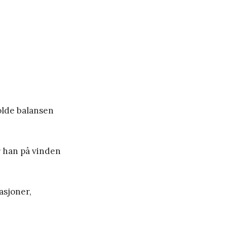
olde balansen
r han på vinden
asjoner,