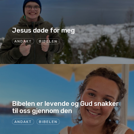
Jesus døde for meg
ANDAKT
BIBELEN
Bibelen er levende og Gud snakker
til oss gjennom den
ANDAKT
BIBELEN