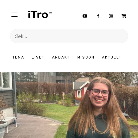
Søk
etter:
Hopp
TEMA
LIVET
ANDAKT
MISJON
AKTUELT
til
innhold