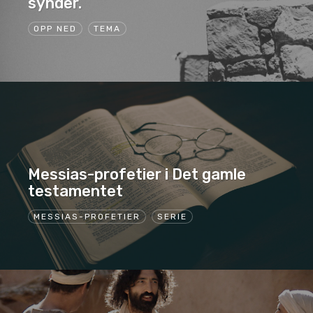
synder.
OPP NED
TEMA
Messias-profetier i Det gamle
testamentet
MESSIAS-PROFETIER
SERIE