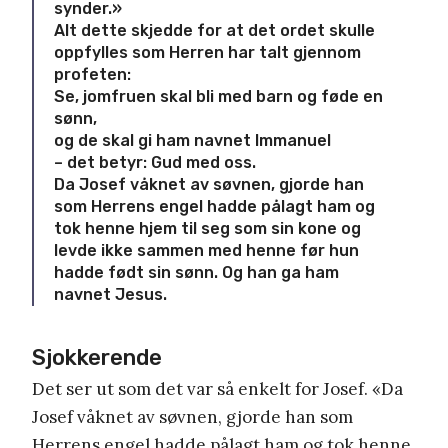
synder.»
Alt dette skjedde for at det ordet skulle
oppfylles som Herren har talt gjennom
profeten:
Se, jomfruen skal bli med barn og føde en
sønn,
og de skal gi ham navnet Immanuel
– det betyr: Gud med oss.
Da Josef våknet av søvnen, gjorde han
som Herrens engel hadde pålagt ham og
tok henne hjem til seg som sin kone og
levde ikke sammen med henne før hun
hadde født sin sønn. Og han ga ham
navnet Jesus.
Sjokkerende
Det ser ut som det var så enkelt for Josef. «
Da
Josef våknet av søvnen, gjorde han som
Herrens engel hadde pålagt ham og tok henne