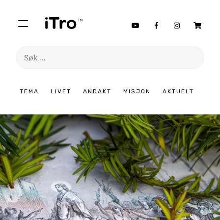
Søk
etter:
Hopp
TEMA
LIVET
ANDAKT
MISJON
AKTUELT
til
innhold