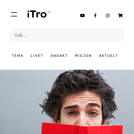
Søk
etter:
Hopp
TEMA
LIVET
ANDAKT
MISJON
AKTUELT
til
innhold