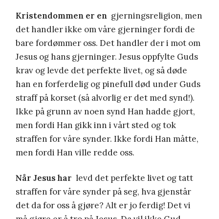
Kristendommen er en
gjerningsreligion, men
det handler ikke om våre gjerninger fordi de
bare fordømmer oss. Det handler der i mot om
Jesus og hans gjerninger. Jesus oppfylte Guds
krav og levde det perfekte livet, og så døde
han en forferdelig og pinefull død under Guds
straff på korset (så alvorlig er det med synd!).
Ikke på grunn av noen synd Han hadde gjort,
men fordi Han gikk inn i vårt sted og tok
straffen for våre synder. Ikke fordi Han måtte,
men fordi Han ville redde oss.
Når Jesus har
levd det perfekte livet og tatt
straffen for våre synder på seg, hva gjenstår
det da for oss å gjøre? Alt er jo ferdig! Det vi
må gjøre er å tro på Jesus. Da vil ikke Gud