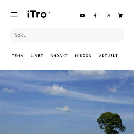
Søk
etter:
Hopp
TEMA
LIVET
ANDAKT
MISJON
AKTUELT
til
innhold