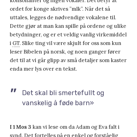
konsonanter og ingen vokaler. Det betyr at
ordet for konge skrives ”mlk”. Når det så
uttales, legges de nødvendige vokalene til.
Dette gjør at man kan spille på ordene og ulike
betydninger, og er et veldig vanlig virkemiddel
i
GT
. Slike ting vil være skjult for oss som kun
leser Bibelen på norsk, og noen ganger fører
det til at vi går glipp av små detaljer som kaster
enda mer lys over en tekst.
Det skal bli smertefullt og
vanskelig å føde barn»
I 1 Mos 3
kan vi lese om da Adam og Eva falt i
synd. Det fortelles på en enkel og forståelig