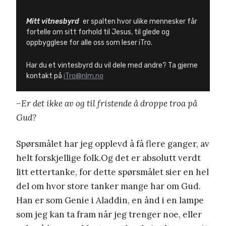
Mitt vitnesbyrd
er spalten hvor ulike mennesker får
fortelle om sitt forhold til Jesus, til glede og
oppbygglese for alle oss som leser iTro.
Har du et vintesbyrd du vil dele med andre? Ta gjerne
kontakt på
iTro@nlm.no
–
Er det ikke av og til fristende å droppe troa på
Gud?
Spørsmålet har jeg opplevd å få flere ganger, av
helt forskjellige folk.Og det er absolutt verdt
litt ettertanke, for dette spørsmålet sier en hel
del om hvor store tanker mange har om Gud.
Han er som Genie i Aladdin, en ånd i en lampe
som jeg kan ta fram når jeg trenger noe, eller