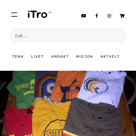
Søk
etter:
Hopp
TEMA
LIVET
ANDAKT
MISJON
AKTUELT
til
innhold