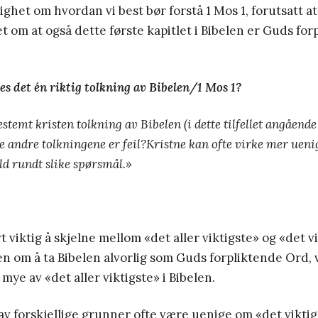
ghet om hvordan vi best bør forstå 1 Mos 1, forutsatt at 
et om at også dette første kapitlet i Bibelen er Guds fo
es det én riktig tolkning av Bibelen/1 Mos 1?
stemt kristen tolkning av Bibelen (i dette tilfellet angåend
de andre tolkningene er feil?Kristne kan ofte virke mer uen
d rundt slike spørsmål.»
t viktig å skjelne mellom «det aller viktigste» og «det v
n om å ta Bibelen alvorlig som Guds forpliktende Ord, 
mye av «det aller viktigste» i Bibelen.
 av forskjellige grunner ofte være uenige om «det viktig