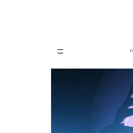
T
Hopp
til
innhold