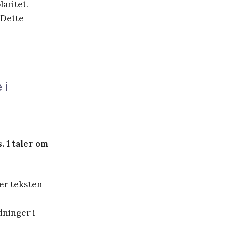
aritet.
 Dette
 i
. 1 taler om
der teksten
dninger i