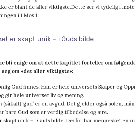
ke er blant de aller viktigste.Dette ser vi tydelig i møt
ingen i 1 Mos 1:
t er skapt unik – i Guds bilde
ne bli enige om at dette kapitlet forteller om følgende
 seg om «det aller viktigste»:
sonlig Gud finnes. Han er hele universets Skaper og Opp
og gir hele universet liv og mening.
 (såkalt) ‘gud’ er en avgud. Det gjelder også solen, må
er bare Gud som er verdig tilbedelse og ære.
 skapt unik – i Guds bilde. Derfor har mennesket en un