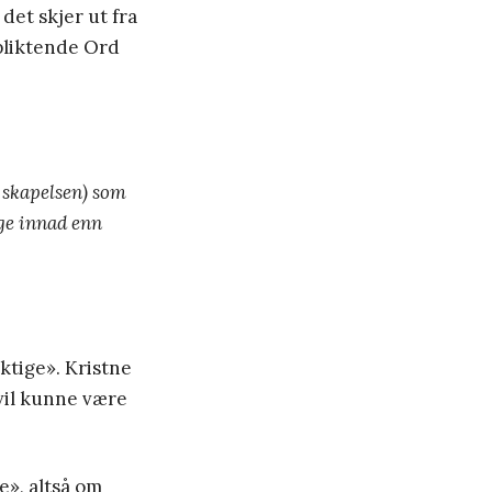
det skjer ut fra
rpliktende Ord
e skapelsen) som
ige innad enn
iktige». Kristne
vil kunne være
e», altså om