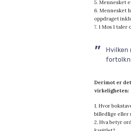
5. Mennesket e
6. Mennesket ha
oppdraget inklu
7. 1 Mos 1 tale
Hvilken 
fortolkn
Derimot er det
virkeligheten:
1. Hvor bokstav
billedlige elle
2. Hva betyr ord
kapitlet?