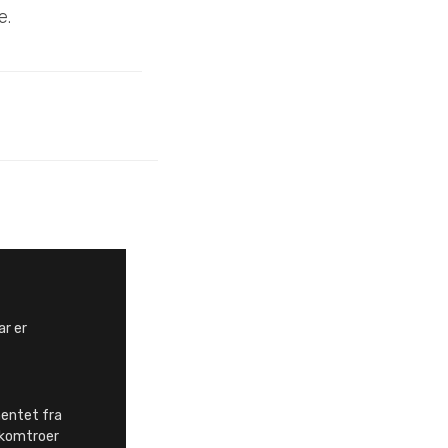
e.
ar er
hentet fra
komtroer