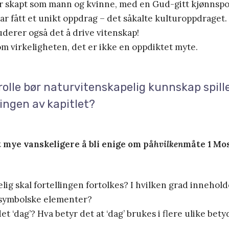
r skapt som mann og kvinne, med en Gud-gitt kjønnspol
r fått et unikt oppdrag – det såkalte kulturoppdraget.
derer også det å drive vitenskap!
r om virkeligheten, det er ikke en oppdiktet myte.
rolle bør naturvitenskapelig kunnskap spille
ingen av kapitlet?
 mye vanskeligere å bli enige om på
hvilken
måte 1 Mos
elig skal fortellingen fortolkes? I hvilken grad innehol
r symbolske elementer?
et ‘dag’? Hva betyr det at ‘dag’ brukes i flere ulike bety