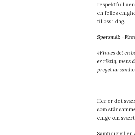
respektfull ueni
en felles enigh
til oss i dag.
Spørsmål: –
Finn
«Finnes det en be
er riktig, mens 
preget av samhol
Her er det svær
som står samme
enige om svært 
Samtidig vil en