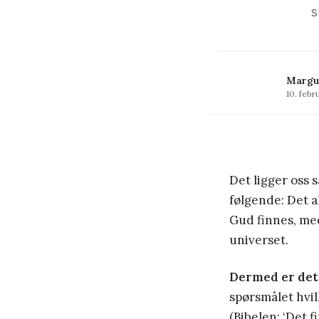
s
Margu
10. febr
Det ligger oss 
følgende: Det a
Gud finnes, me
universet.
Dermed er det
spørsmålet hvil
(Bibelen: ‘Det f