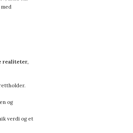
e med
 realiteter,
rettholder.
nen og
ik verdi og et