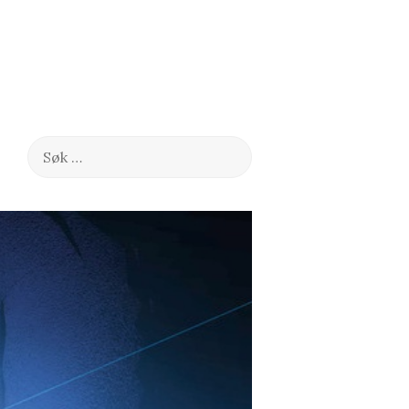
Søk
etter: