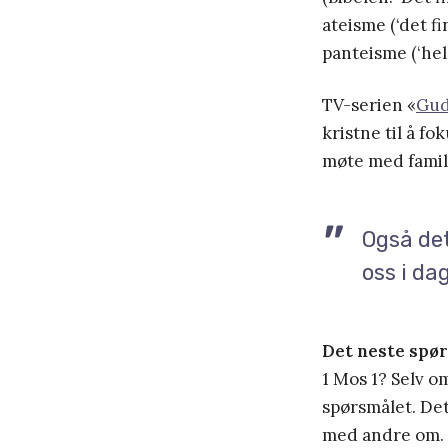
ateisme (‘det f
panteisme (‘he
TV-serien «
Gud
kristne til å f
møte med famili
Også det
oss i da
Det neste spø
1 Mos 1? Selv o
spørsmålet. Det
med andre om. D