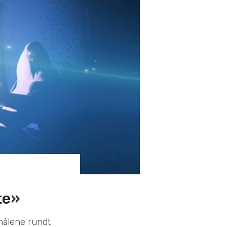
te»
smålene rundt