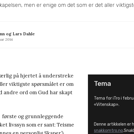
kapelsen, men er enige om det som er det aller viktigst
nn og Lars Dahle
uar 2014
særlig på hjertet å understreke
Tema
ller viktigste spørsmålet er om
d andre ord om Gud har skapt
Tema for iTro i febru
«Vitenskap».
første og grunnleggende
ket livssyn som er sant: Teisme
Denne artikkelen er 
snakkomtro.no
.Snak
innes en personlig Skaper’),