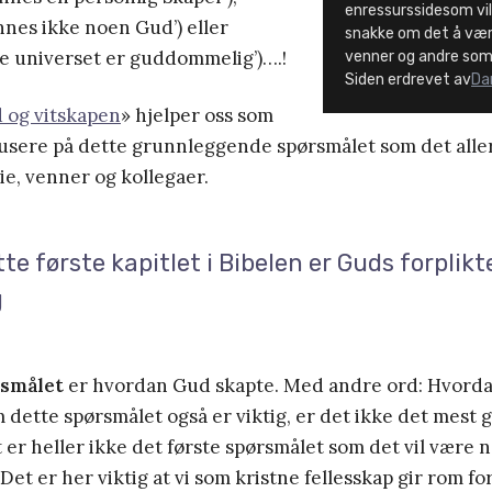
enressurssidesom vil 
innes ikke noen Gud’) eller
snakke om det å vær
le universet er guddommelig’)….!
venner og andre som 
Siden erdrevet av
Da
 og vitskapen
» hjelper oss som
okusere på dette grunnleggende spørsmålet som det aller 
e, venner og kollegaer.
te første kapitlet i Bibelen er Guds forplikt
g
rsmålet
er hvordan Gud skapte. Med andre ord: Hvordan 
m dette spørsmålet også er viktig, er det ikke det mes
 er heller ikke det første spørsmålet som det vil være na
et er her viktig at vi som kristne fellesskap gir rom for