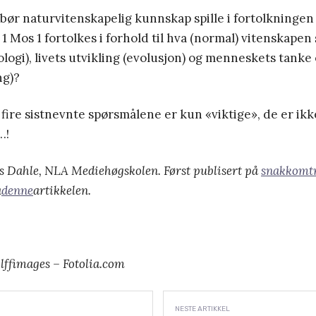
e bør naturvitenskapelig kunnskap spille i fortolkningen 
1 Mos 1 fortolkes i forhold til hva (normal) vitenskapen 
logi), livets utvikling (evolusjon) og menneskets tanke
ng)?
fire sistnevnte spørsmålene er kun «viktige», de er ikk
…!
 Dahle, NLA Mediehøgskolen. Først publisert på
snakkomt
a
denne
artikkelen.
olffimages – Fotolia.com