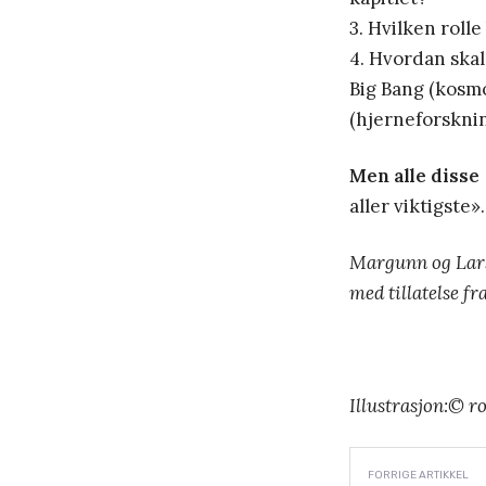
3. Hvilken roll
4. Hvordan skal 
Big Bang (kosmo
(hjerneforskni
Men alle disse
aller viktigste»
Margunn og Lars
med tillatelse fr
Illustrasjon:© r