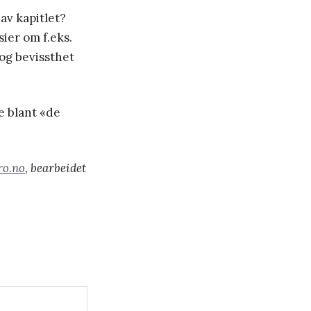
av kapitlet?
sier om f.eks.
 og bevissthet
e blant «de
ro.no
, bearbeidet