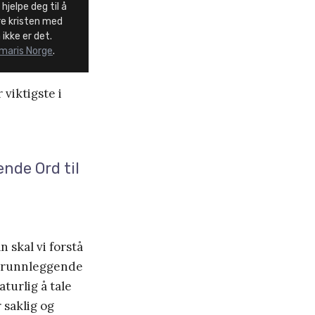
hjelpe deg til å
e kristen med
ikke er det.
maris Norge
.
viktigste i
ende Ord til
skal vi forstå
t grunnleggende
turlig å tale
 saklig og