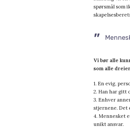
spørsmål som ik
skapelsesberetn
Menneske
Vi bør alle kun
som alle dreier
1. En evig, per
2. Han har gitt 
3. Enhver annen
stjernene. Det 
4. Mennesket er
unikt ansvar.