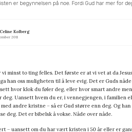
risten er begynnelsen på noe. Fordi Gud har mer for deg.
Celine Kolberg
tember 2011
vi minst to ting felles. Det første er at vi vet at da Jesu
ga han oss muligheten til å leve evig. Det er Guds nåde 
sett hvor klok du føler deg, eller hvor smart andre mene
 deg. Uansett hvem du er, i vennegjengen, i familien ell
med andre kristne – så er Gud større enn deg. Og han 
ise deg. Det er bibelsk å vokse. Nåde over nåde.
rt – uansett om du har vært kristen i 50 år eller er gan