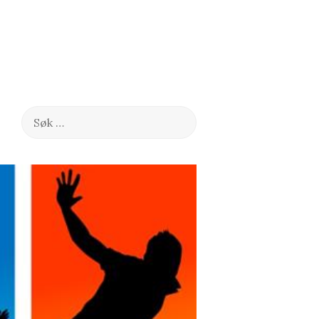
Søk
etter: