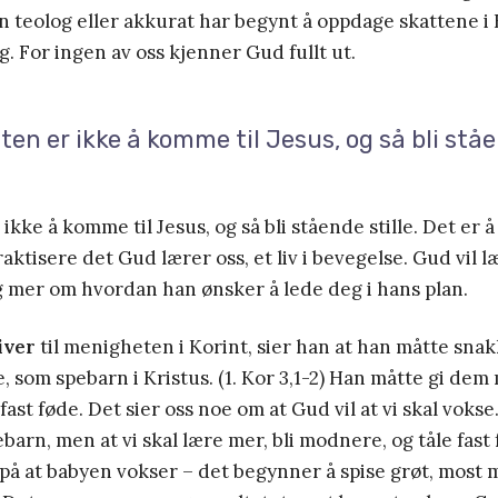
n teolog eller akkurat har begynt å oppdage skattene i 
. For ingen av oss kjenner Gud fullt ut.
isten er ikke å komme til Jesus, og så bli ståe
 ikke å komme til Jesus, og så bli stående stille. Det er å
aktisere det Gud lærer oss, et liv i bevegelse. Gud vil
g mer om hvordan han ønsker å lede deg i hans plan.
iver
til menigheten i Korint, sier han at han måtte sna
 som spebarn i Kristus. (1. Kor 3,1-2) Han måtte gi dem 
fast føde. Det sier oss noe om at Gud vil at vi skal vokse.
pebarn, men at vi skal lære mer, bli modnere, og tåle fast 
 på at babyen vokser – det begynner å spise grøt, most m