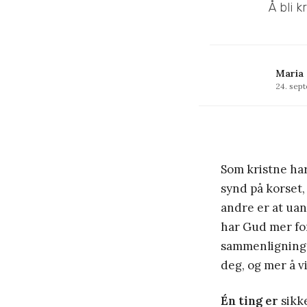
Å bli k
Maria 
24. sep
Som kristne har 
synd på korset, 
andre er at uan
har Gud mer for
sammenligning 
deg, og mer å v
Én ting er
sikke