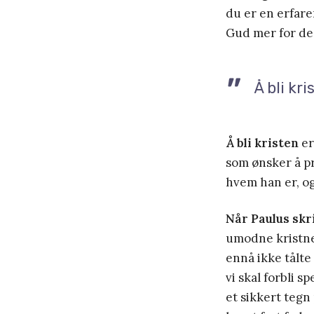
du er en erfare
Gud mer for deg
Å bli kr
Å bli kristen
er
som ønsker å pr
hvem han er, o
Når Paulus skr
umodne kristne,
ennå ikke tålte 
vi skal forbli s
et sikkert tegn