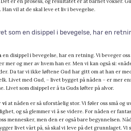
 Det er en prosess, og resultatet er at barnet vokser. Gu
 Han vil at de skal leve et liv i bevegelse.
vet som en disippel i bevegelse, har en retni
m
en disippel i bevegelse, har en retning. Vi beveger o
er mer og mer av hvem han er. Men vi kan også si: «nåde
der. Da tar vi ikke løftene Gud har gitt om at han er med
lk. Livet med Gud, – livet bygget på nåden – er mer enn
. Livet som disippel er å ta Guds løfter på alvor.
 vi
at nåden er så uforståelig stor. Vi føler oss små og 
ghet, og så glemmer vi å se videre. For nåden er fantas
r oss mennesker, men den er også bare begynnelsen. Nå
gger livet vårt på, så skal vi leve på det grunnlaget. Vi