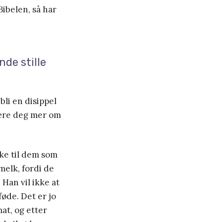
Bibelen, så har
nde stille
 bli en disippel
 lære deg mer om
kke til dem som
melk, fordi de
 Han vil ikke at
føde. Det er jo
at, og etter