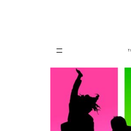
T
Hopp
til
innhold