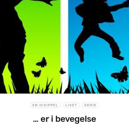
EN DISIPPEL
LIVET
SERIE
… er i bevegelse