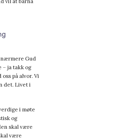
d vil at barna
ng
ss nærmere Gud
 – ja takk og
 oss på alvor. Vi
 det. Livet i
uverdige i møte
tisk og
den skal være
 skal være