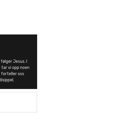
 følger Jesus. I
 tar vi opp noen
 forteller oss
isippel.