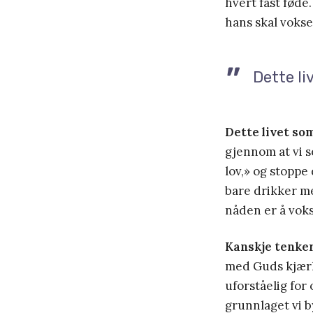
hvert fast føde.
hans skal vokse.
Dette li
Dette livet so
gjennom at vi s
lov,» og stoppe 
bare drikker me
nåden er å vokse
Kanskje tenker
med Guds kjærli
uforståelig fo
grunnlaget vi by