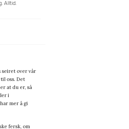
 Alltid.
s seiret over vår
til oss. Det
r at du er, så
er i
har mer å gi
ske fersk, om