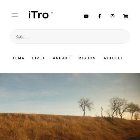
Søk
etter:
Hopp
TEMA
LIVET
ANDAKT
MISJON
AKTUELT
til
innhold