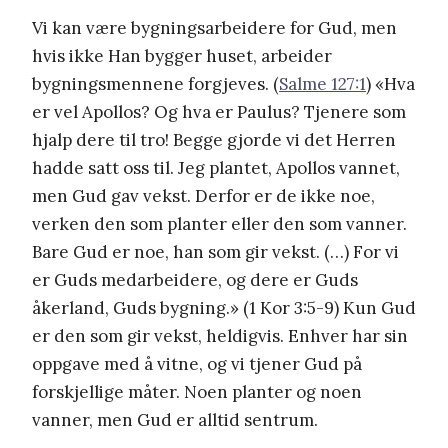
Vi kan være bygningsarbeidere for Gud, men
hvis ikke Han bygger huset, arbeider
bygningsmennene forgjeves. (
Salme 127:1
) «Hva
er vel Apollos? Og hva er Paulus? Tjenere som
hjalp dere til tro! Begge gjorde vi det Herren
hadde satt oss til. Jeg plantet, Apollos vannet,
men Gud gav vekst. Derfor er de ikke noe,
verken den som planter eller den som vanner.
Bare Gud er noe, han som gir vekst. (…) For vi
er Guds medarbeidere, og dere er Guds
åkerland, Guds bygning.» (1 Kor 3:5-9) Kun Gud
er den som gir vekst, heldigvis. Enhver har sin
oppgave med å vitne, og vi tjener Gud på
forskjellige måter. Noen planter og noen
vanner, men Gud er alltid sentrum.