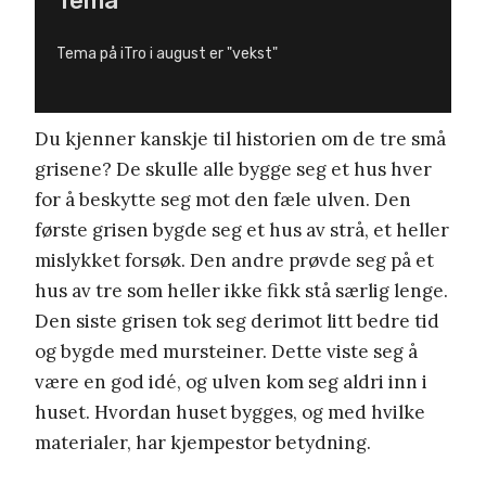
Tema
Tema på iTro i august er "vekst"
Du kjenner kanskje til historien om de tre små
grisene? De skulle alle bygge seg et hus hver
for å beskytte seg mot den fæle ulven. Den
første grisen bygde seg et hus av strå, et heller
mislykket forsøk. Den andre prøvde seg på et
hus av tre som heller ikke fikk stå særlig lenge.
Den siste grisen tok seg derimot litt bedre tid
og bygde med mursteiner. Dette viste seg å
være en god idé, og ulven kom seg aldri inn i
huset. Hvordan huset bygges, og med hvilke
materialer, har kjempestor betydning.