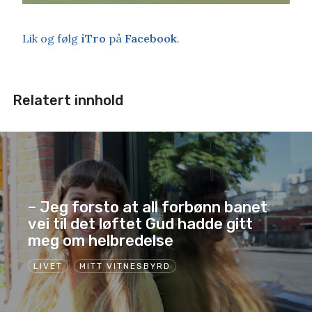
Lik og følg
iTro
på
Facebook
.
Relatert innhold
– Jeg forsto at all forbønn banet
vei til det løftet Gud hadde gitt
meg om helbredelse
LIVET
MITT VITNESBYRD