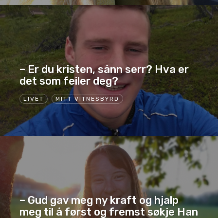
– Er du kristen, sånn serr? Hva er
det som feiler deg?
LIVET
MITT VITNESBYRD
– Gud gav meg ny kraft og hjalp
meg til å først og fremst søkje Han