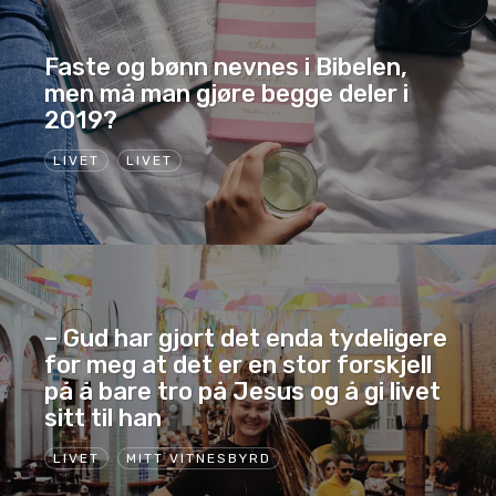
Faste og bønn nevnes i Bibelen,
men må man gjøre begge deler i
2019?
LIVET
LIVET
– Gud har gjort det enda tydeligere
for meg at det er en stor forskjell
på å bare tro på Jesus og å gi livet
sitt til han
LIVET
MITT VITNESBYRD