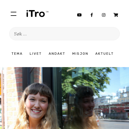
Søk
etter:
Hopp
TEMA
LIVET
ANDAKT
MISJON
AKTUELT
til
innhold