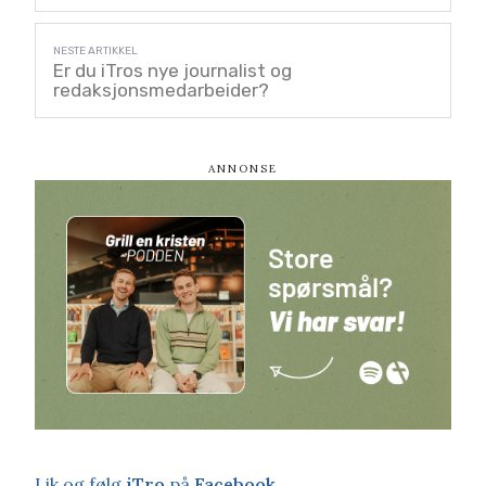
Er du iTros nye journalist og
redaksjonsmedarbeider?
Lik og følg
iTro
på
Facebook
.