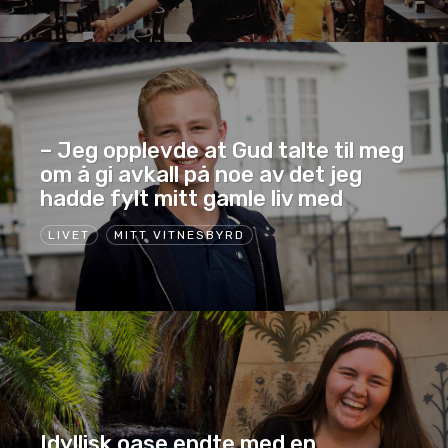
– Jeg opplevde at Gud talte til meg
om å gi avkall på noe av det jeg
hadde fylt mitt gamle liv med
LIVET
MITT VITNESBYRD
Idyllisk oase endte med en