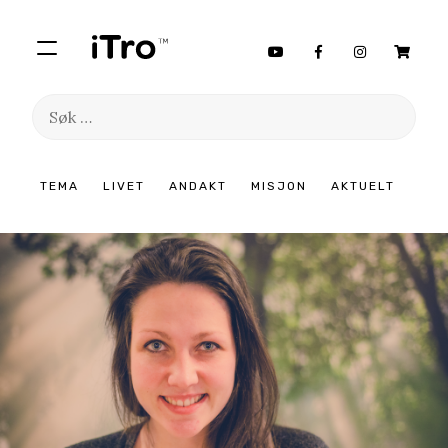
Søk
etter:
Hopp
TEMA
LIVET
ANDAKT
MISJON
AKTUELT
til
innhold