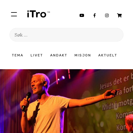
Søk
etter:
Hopp
TEMA
LIVET
ANDAKT
MISJON
AKTUELT
til
innhold