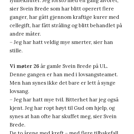
lymfeknuter. Jeg forsto med en gang alvoret,
sier Svein Brede som har blitt operert flere
ganger, har gått gjennom kraftige kurer med
cellegift, har fått stråling og blitt behandlet på
andre måter.
– Jeg har hatt veldig mye smerter, sier han
stille.
Vi møter 26
år gamle Svein Brede på UL.
Denne gangen er han med i lovsangsteamet.
Men han synes ikke det bare er lett å synge
lovsang.
– Jeg har hatt mye tvil. Bitterhet har jeg også
kjent. Jeg har ropt høyt til Gud om hjelp, og
synes at han ofte har skuffet meg, sier Svein
Brede.
De to årene med kreft – med flere tilbakefall