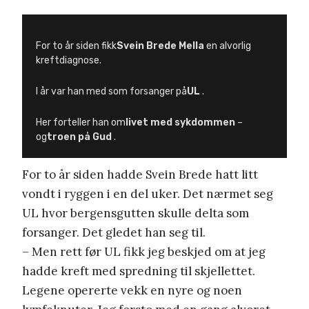
For to år siden fikk
Svein Brede Mella
en alvorlig
kreftdiagnose.
I år var han med som forsanger på
UL
.
Her forteller han om
livet med sykdommen
–
og
troen på Gud
.
For to år siden hadde Svein Brede hatt litt
vondt i ryggen i en del uker. Det nærmet seg
UL hvor bergensgutten skulle delta som
forsanger. Det gledet han seg til.
– Men rett før UL fikk jeg beskjed om at jeg
hadde kreft med spredning til skjellettet.
Legene opererte vekk en nyre og noen