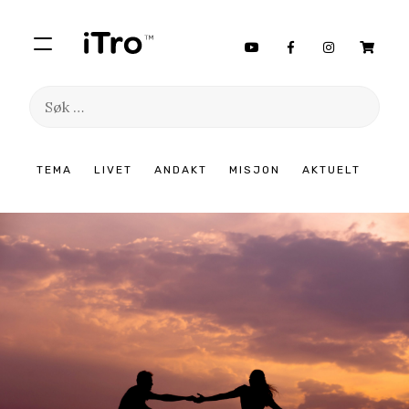
Søk
etter:
Hopp
TEMA
LIVET
ANDAKT
MISJON
AKTUELT
til
innhold