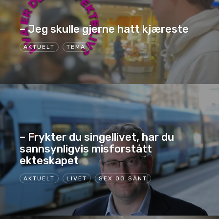
– Jeg skulle gjerne hatt kjæreste
AKTUELT
TEMA
– Frykter du singellivet, har du
sannsynligvis misforstått
ekteskapet
AKTUELT
LIVET
SEX OG SÅNT