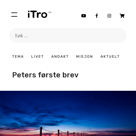
Søk
etter:
Hopp
TEMA
LIVET
ANDAKT
MISJON
AKTUELT
til
innhold
Peters første brev