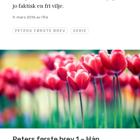
jo faktisk en fri vilje.
9. mars 2016
av
iTro
PETERS FØRSTE BREV
SERIE
Peters første brev 1 – Håp,