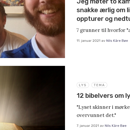
Jeg møter to kame
snakke ærlig om l
oppturer og nedt
7 grunner til hvorfor "
11. januar 2021
av
Nils Kåre Bøe
LYS
TEMA
12 bibelvers om l
"Lyset skinner i mørke
overvunnet det."
7. januar 2021
av
Nils Kåre Bøe