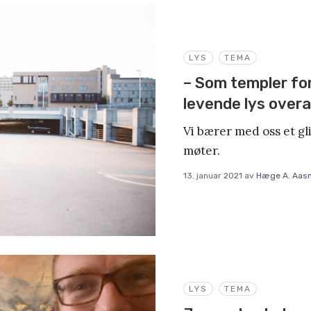
LYS
TEMA
– Som templer for
levende lys overal
Vi bærer med oss et gli
møter.
13. januar 2021
av
Hæge A. Aas
LYS
TEMA