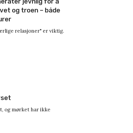
rater jevnlig for å
ivet og troen – både
urer
ærlige relasjoner" er viktig.
yset
t, og mørket har ikke