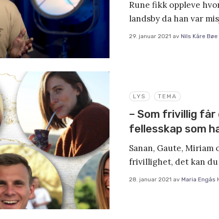
Rune fikk oppleve hvo
landsby da han var mi
29. januar 2021
av
Nils Kåre Bøe
LYS
TEMA
– Som frivillig få
fellesskap som ha
Sanan, Gaute, Miriam 
frivillighet, det kan du
28. januar 2021
av
Maria Engås 