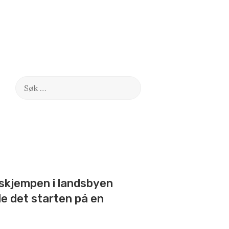
Søk
etter:
sskjempen i landsbyen
le det starten på en