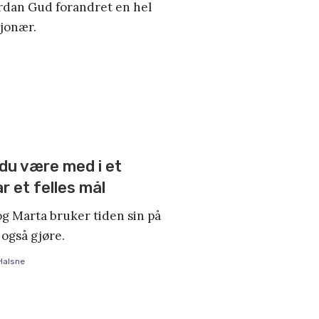
rdan Gud forandret en hel
sjonær.
r du være med i et
r et felles mål
og Marta bruker tiden sin på
 også gjøre.
Halsne