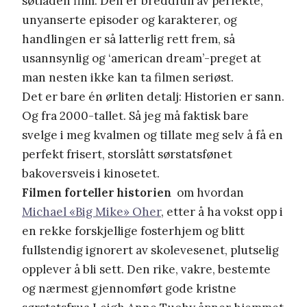
søtladen film. Den er breddfull av perfekte,
unyanserte episoder og karakterer, og
handlingen er så latterlig rett frem, så
usannsynlig og ‘american dream’-preget at
man nesten ikke kan ta filmen seriøst.
Det er bare én ørliten detalj: Historien er sann.
Og fra 2000-tallet. Så jeg må faktisk bare
svelge i meg kvalmen og tillate meg selv å få en
perfekt frisert, storslått sørstatsfønet
bakoversveis i kinosetet.
Filmen forteller historien
om hvordan
Michael «Big Mike» Oher
, etter å ha vokst opp i
en rekke forskjellige fosterhjem og blitt
fullstendig ignorert av skolevesenet, plutselig
opplever å bli sett. Den rike, vakre, bestemte
og nærmest gjennomført gode kristne