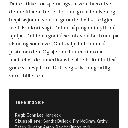
Det er ikke
for spenningskurven du skal se
denne filmen. Det er for den gode følelsen og
inspirasjonen som du garantert vil sitte igjen
med. For kort sagt: Det er håp, og det nytter å
hjelpe. Det føles godt å se folk som tar troen på
alvor, og som lever Guds vilje heller enn å
prate om den. Og sjelden har en film om
familieliv i det amerikanske bibelbeltet hatt så
gode skuespillere. Det i seg selv er egentlig
verdt billetten.
The Blind Side
Regi:
John Lee Hancock
Skuespillere:
Sandra Bullock, Tim McGraw, Kathy
Bates, Quinton Aaron, Ray McKinnon, m.fl.