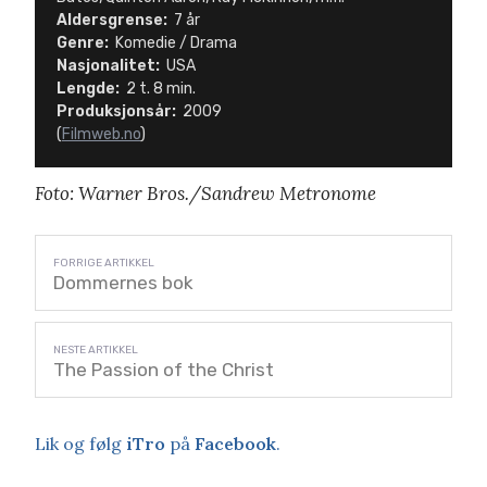
Aldersgrense:
7 år
Genre:
Komedie / Drama
Nasjonalitet:
USA
Lengde:
2 t. 8 min.
Produksjonsår:
2009
(
Filmweb.no
)
Foto: Warner Bros./Sandrew Metronome
Dommernes bok
The Passion of the Christ
Lik og følg
iTro
på
Facebook
.