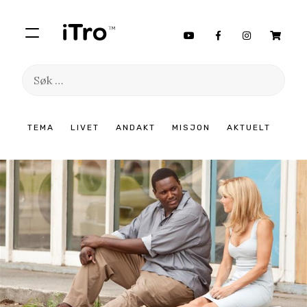
Søk
etter:
Hopp
TEMA
LIVET
ANDAKT
MISJON
AKTUELT
til
innhold