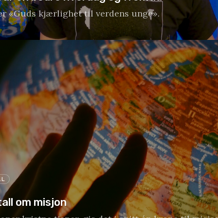
er «Guds kjærlighet til verdens unge».
AL
tall om misjon