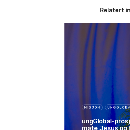
Relatert i
MISJON
UNGGLOB
ungGlobal-prosj
møte Jesus og 