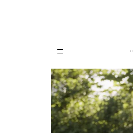
T
Hopp
til
innhold