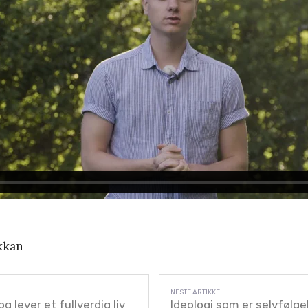
kkan
og lever et fullverdig liv
Ideologi som er selvfølgel