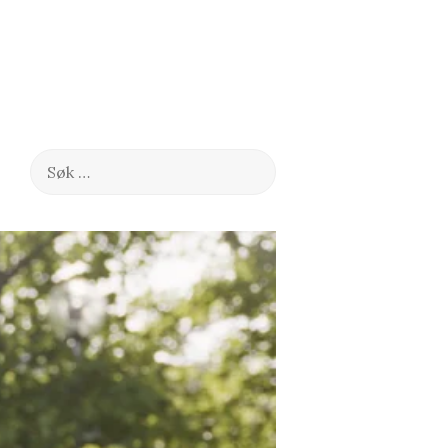
Søk
etter: