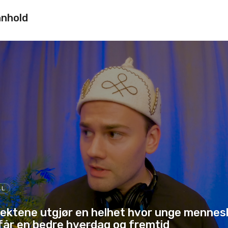
nnhold
AL
ektene utgjør en helhet hvor unge mennes
får en bedre hverdag og fremtid