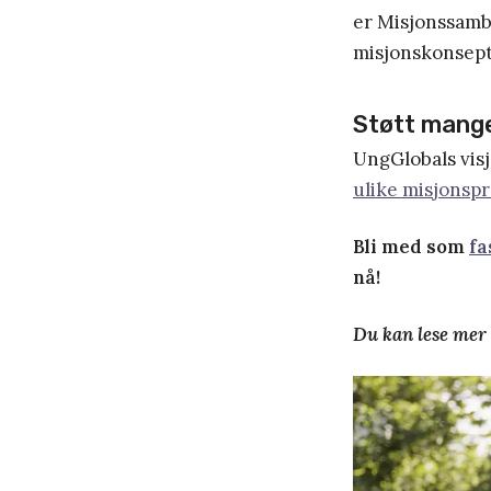
er Misjonssamb
misjonskonsept
Støtt mange
UngGlobals visj
ulike misjonspr
Bli med som
fa
nå!
Du kan lese mer