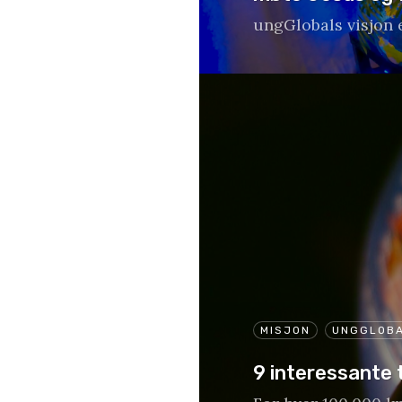
ungGlobals visjon 
MISJON
UNGGLOB
9 interessante 