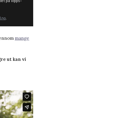
øpet på Vipps-
l.no
.
gjennom
mange
gre ut kan vi