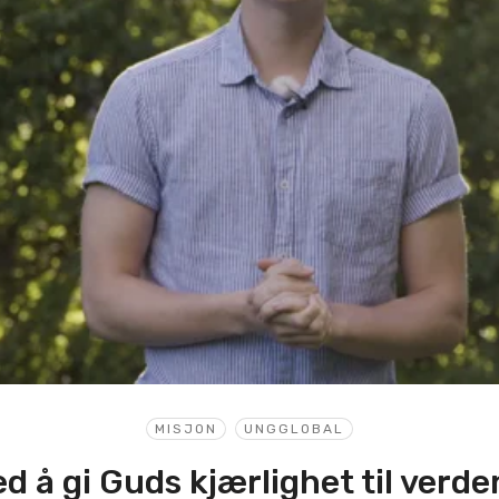
MISJON
UNGGLOBAL
ed å gi Guds kjærlighet til verd