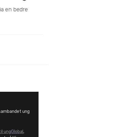
ia en bedre
ssambandet ung
til ungGlobal
,