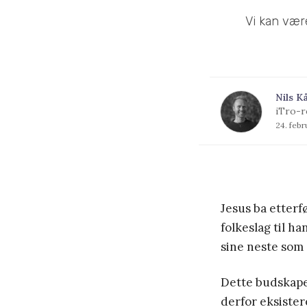
Vi kan vær
Nils K
iTro-r
24. feb
Jesus ba etterf
folkeslag til ha
sine neste som 
Dette budskapet
derfor eksiste