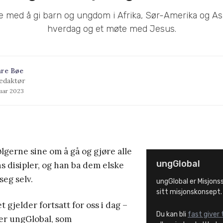
e med å gi barn og ungdom i Afrika, Sør-Amerika og As
hverdag og et møte med Jesus.
åre Bøe
edaktør
ruar 2023
ølgerne sine om å gå og gjøre alle
ungGlobal
ns disipler, og han ba dem elske
seg selv.
ungGlobal er Misjon
sitt misjonskonsept.
 gjelder fortsatt for oss i dag –
Du kan bli
fast giver 
rer ungGlobal, som