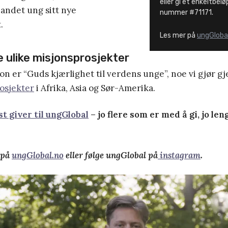
eller gi et enkeltbel
andet ung sitt nye
nummer #71171.
.
Les mer på
ungGloba
 ulike misjonsprosjekter
on er “Guds kjærlighet til verdens unge”, noe vi gjør 
osjekter
i Afrika, Asia og Sør-Amerika.
st giver til ungGlobal
– jo flere som er med å gi, jo len
 på
ungGlobal.no
eller følge ungGlobal på
instagram
.