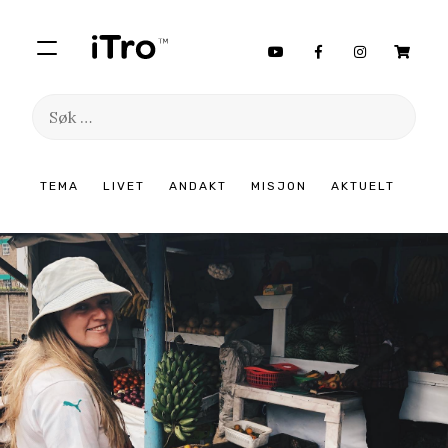
Søk
etter:
Hopp
TEMA
LIVET
ANDAKT
MISJON
AKTUELT
til
innhold