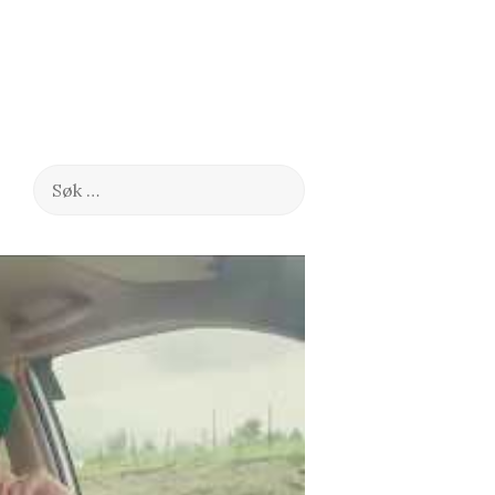
Søk
etter: