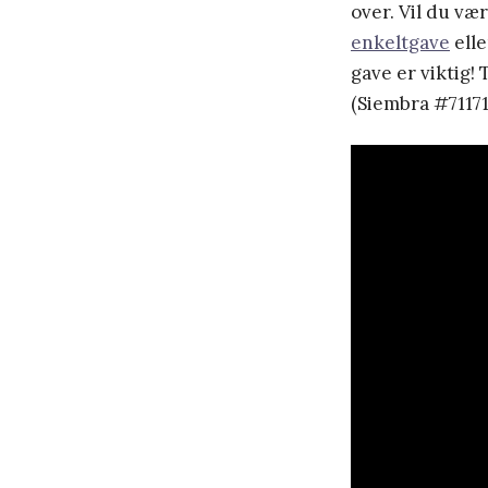
over. Vil du væ
enkeltgave
elle
gave er viktig!
(
Siembra #71171