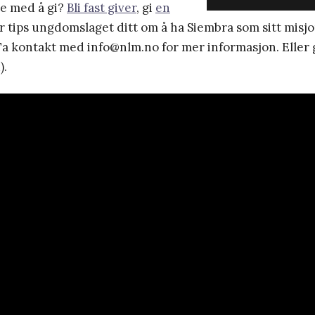
re med å gi?
Bli fast giver
, gi
en
r tips ungdomslaget ditt om å ha Siembra som sitt misj
 Ta kontakt med info@nlm.no for mer informasjon. Eller 
).