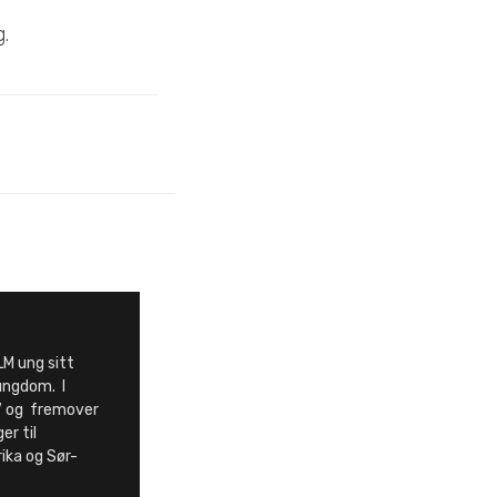
g.
M ung sitt
ungdom. I
7 og fremover
er til
rika og Sør-