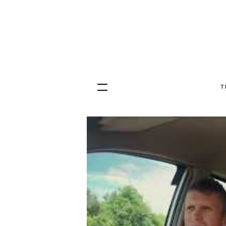
T
Hopp
til
innhold