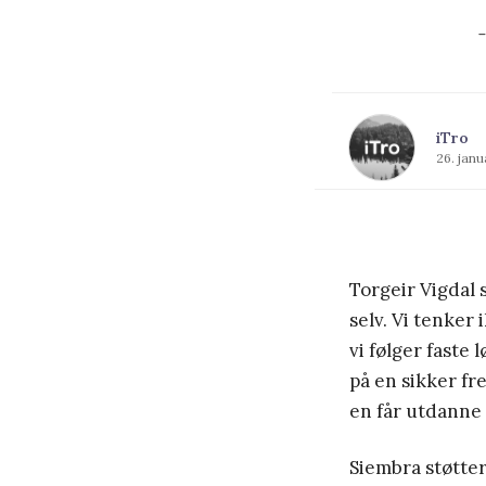
-
iTro
26. janu
Torgeir Vigdal s
selv. Vi tenker
vi følger faste
på en sikker fr
en får utdanne 
Siembra støtte