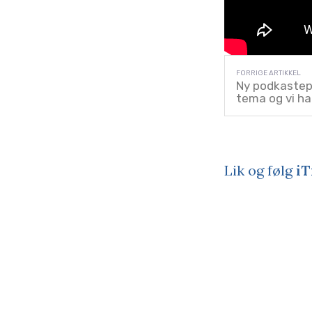
Ny podkastepi
tema og vi ha
Lik og følg
iT