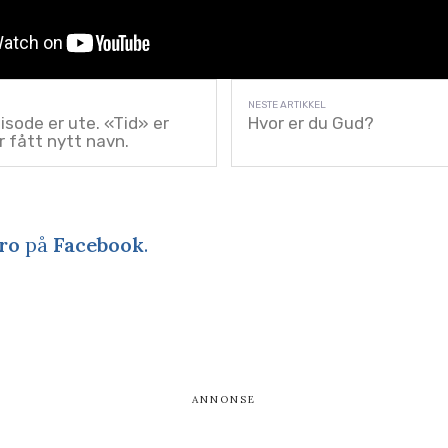
sode er ute. «Tid» er
Hvor er du Gud?
r fått nytt navn.
ro
på
Facebook
.