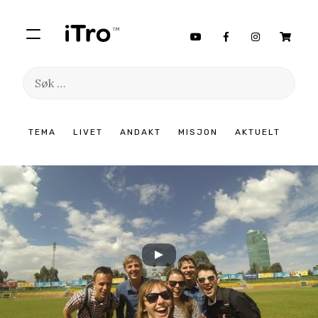
Søk
etter:
Hopp
TEMA
LIVET
ANDAKT
MISJON
AKTUELT
til
innhold