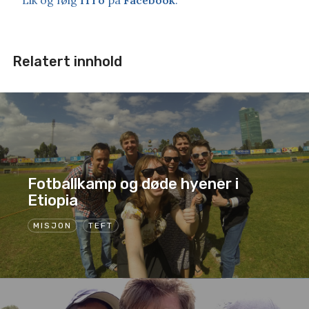
Lik og følg
iTro
på
Facebook
.
Relatert innhold
Fotballkamp og døde hyener i
Etiopia
MISJON
TEFT