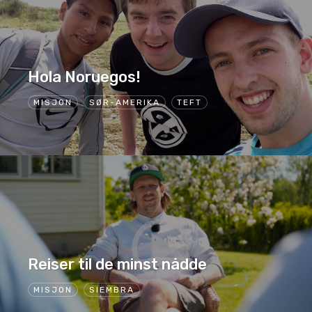
Hola Noruegos!
MISJON
SØR-AMERIKA
TEFT
Reiser til de minst nådde
MISJON
SIEMBRA