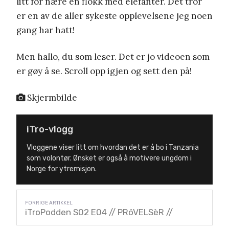
litt for nære en flokk med elefanter. Det tror
er en av de aller sykeste opplevelsene jeg noen
gang har hatt!
Men hallo, du som leser. Det er jo videoen som
er gøy å se. Scroll opp igjen og sett den på!
Skjermbilde
iTro-vlogg
Vloggene viser litt om hvordan det er å bo i Tanzania
som volontør. Ønsket er også å motivere ungdom i
Norge for ytremisjon.
iTroPodden S02 E04 // PRöVELSèR //