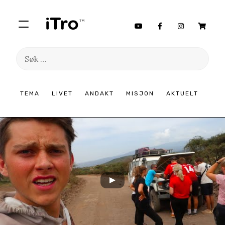
Søk
etter:
Hopp
TEMA
LIVET
ANDAKT
MISJON
AKTUELT
til
innhold