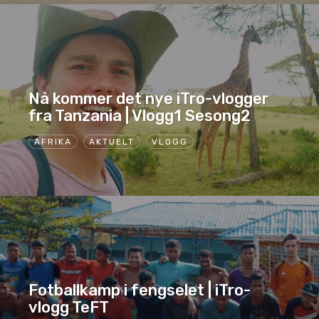
Nå kommer det nye iTro-vlogger
fra Tanzania | Vlogg1 Sesong2
AFRIKA
AKTUELT
VLOGG
Fotballkamp i fengselet | iTro-
vlogg TeFT