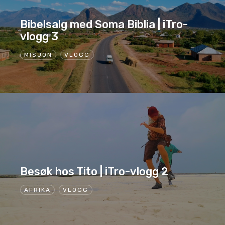
Bibelsalg med Soma Biblia | iTro-
vlogg 3
MISJON
VLOGG
Besøk hos Tito | iTro-vlogg 2
AFRIKA
VLOGG