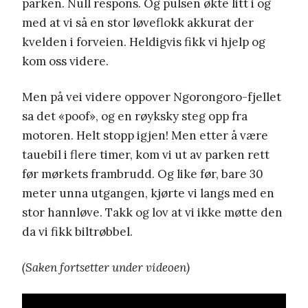
parken. Null respons. Og pulsen økte litt i og
med at vi så en stor løveflokk akkurat der
kvelden i forveien. Heldigvis fikk vi hjelp og
kom oss videre.
Men på vei videre oppover Ngorongoro-fjellet
sa det «poof», og en røyksky steg opp fra
motoren. Helt stopp igjen! Men etter å være
tauebil i flere timer, kom vi ut av parken rett
før mørkets frambrudd. Og like før, bare 30
meter unna utgangen, kjørte vi langs med en
stor hannløve. Takk og lov at vi ikke møtte den
da vi fikk biltrøbbel.
(Saken fortsetter under videoen)