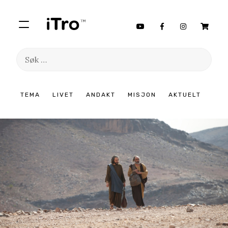
Søk
etter:
Hopp
TEMA
LIVET
ANDAKT
MISJON
AKTUELT
til
innhold