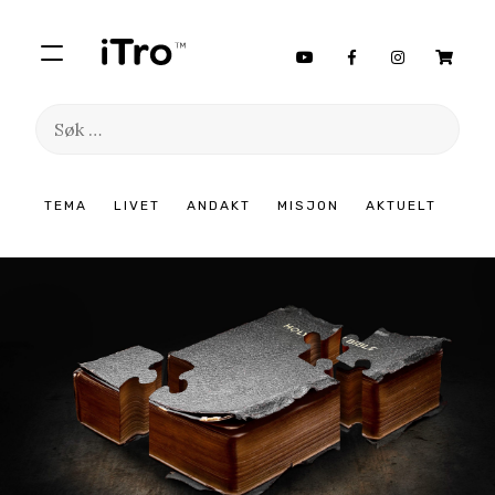
Søk
etter:
Hopp
TEMA
LIVET
ANDAKT
MISJON
AKTUELT
til
innhold