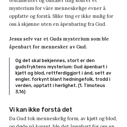
testamentet og omtaler ting som er et
mysterium for våre menneskelige evner å
oppfatte og forstå. Slike ting er ikke mulig for
oss å skjønne uten en åpenbaring fra Gud.
Jesus selv var et Guds mysterium som ble
åpenbart for mennesker av Gud.
Og det skal bekjennes, stort er den
gudsfryktens mysterium: Gud åpenbart i
kjøtt og blod, rettferdiggjort i ånd, sett av
engler, forkynt blant hedningefolk, trodd i
verden, opptatt i herlighet. (1. Timoteus
3,16)
Vi kan ikke forstå det
Da Gud tok menneskelig form, av kjøtt og blod,
og døde på korset, ble det åpenbart for oss en