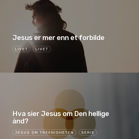
Jesus er mer enn et forbilde
LIVET
LIVET
Hva sier Jesus om Den hellige
ånd?
JESUS OM TREENIGHETEN
SERIE