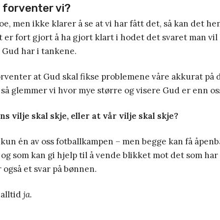
 forventer vi?
e, men ikke klarer å se at vi har fått det, så kan det he
et er fort gjort å ha gjort klart i hodet det svaret man vil
 Gud har i tankene.
forventer at Gud skal fikse problemene våre akkurat på 
s, så glemmer vi hvor mye større og visere Gud er enn os
s vilje skal skje, eller at vår vilje skal skje?
 kun én av oss fotballkampen – men begge kan få åpenb
, og som kan gi hjelp til å vende blikket mot det som har
r også et svar på bønnen.
 alltid
ja.