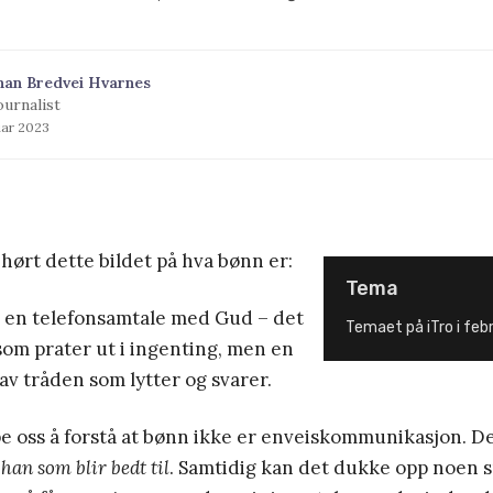
han Bredvei Hvarnes
ournalist
uar 2023
hørt dette bildet på hva bønn er:
Tema
a en telefonsamtale med Gud – det
Temaet på iTro i febr
 som prater ut i ingenting, men en
av tråden som lytter og svarer.
pe oss å forstå at bønn ikke er enveiskommunikasjon. De
n
han som blir bedt til
. Samtidig kan det dukke opp noen 