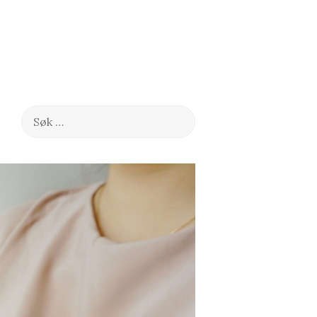
Søk
etter: