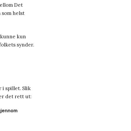
mellom Det
m som helst
te kunne kun
folkets synder.
 spillet. Slik
r det rett ut:
 gjennom