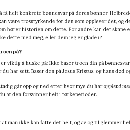
 få helt konkrete bønnesvar på deres bønner. Helbrede
kan være trosstyrkende for den som opplever det, og de
om hører historien om dette. For andre kan det skape 
kke dette med meg, eller dem jeg er glade i?
troen på?
g er viktig å huske på: Ikke baser troen din på bønnesvar
r du har sett. Baser den på Jesus Kristus, og hans død 
stadig går opp og ned etter hvor mye du har
opplevd me
 du at den forsvinner helt i tørkeperioder.
t at man ikke kan fatte det helt, og av og til glemmer he