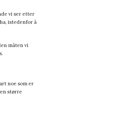
nde vi ser etter
 ha, istedenfor å
den måten vi
s.
art noe som er
 en større