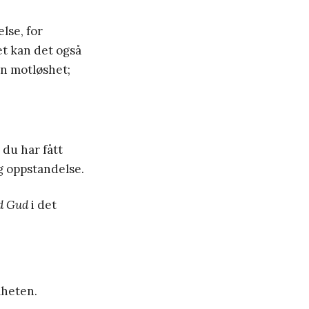
lse, for
t kan det også
en motløshet;
 du har fått
og oppstandelse.
d Gud
i det
lheten.