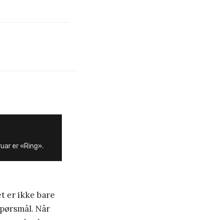
uar er «Ring».
t er ikke bare
spørsmål. Når