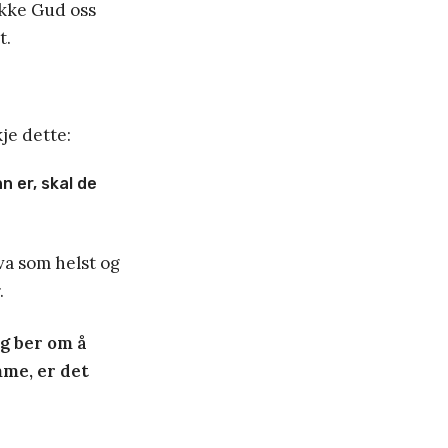
 ikke Gud oss
t.
je dette:
n er, skal de
va som helst og
.
eg ber om å
me, er det