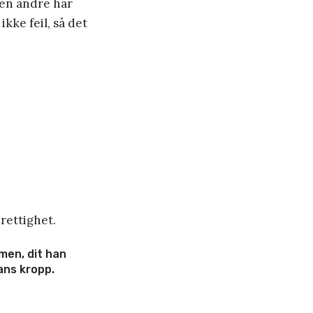
den andre har
ke feil, så det
 rettighet.
mmen, dit han
ans kropp.