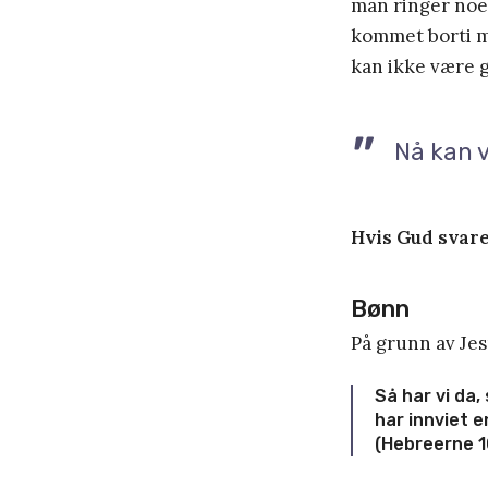
man ringer noen
kommet borti m
kan ikke være 
Nå kan v
Hvis Gud svarer
Bønn
På grunn av Jes
Så har vi da,
har innviet 
(Hebreerne 1