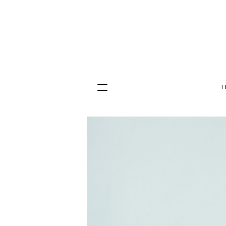
T
Hopp
til
innhold