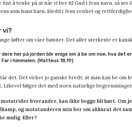
 fint å tenke på at når vi ber til Gud i Jesu navn, så ser
ns som hans barn, kledd i Jesu renhet og rettferdighe
 vi?
ange løfter om våre bønner. Det aller sterkeste er kansk
dere her på jorden blir enige om å be om noe, hva det en
 Far i himmelen. (Matteus 18,19)
står det. Det virker jo ganske bredt, at man kan be om h
t. Likevel følger det med noen naturlige begrensninger
motstrider hverandre, kan ikke begge bli hørt. Om j
llkamp, og motstanderen min ber om akkurat det sam
ke mulig. Eller?