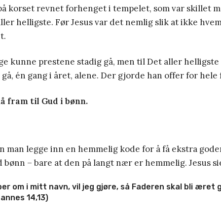
å korset revnet forhenget i tempelet, som var skillet 
ller helligste. Før Jesus var det nemlig slik at ikke hve
t.
lige kunne prestene stadig gå, men til Det aller helligs
gå, én gang i året, alene. Der gjorde han offer for hele 
nå fram til Gud i bønn.
an man legge inn en hemmelig kode for å få ekstra goder i
 bønn – bare at den på langt nær er hemmelig. Jesus sie
er om i mitt navn, vil jeg gjøre, så Faderen skal bli æret
annes 14,13)