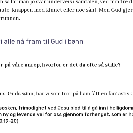
 så får man jo svar underveis i samtalen, ved mindre 
ute-knappen med kinnet eller noe sånt. Men Gud gjør ik
grunnen.
i alle nå fram til Gud i bønn.
 på våre anrop, hvorfor er det da ofte så stille?
us, Guds sønn, har vi som tror på ham fått en fantastisk
 søsken, frimodighet ved Jesu blod til å gå inn i helligdo
en ny og levende vei for oss gjennom forhenget, som er h
0,19-20)