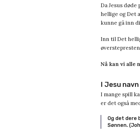
Da Jesus døde p
hellige og Det a
kunne gå inn di
Inn til Det hel
øverstepresten 
Nå kan vi alle 
I Jesu navn
I mange spill k
er det også med
Og det dere b
Sønnen. (Joh