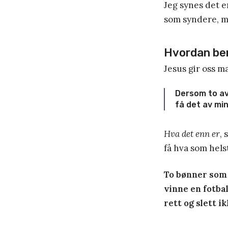
Jeg synes det er
som syndere, me
Hvordan ber
Jesus gir oss m
Dersom to av 
få det av min
Hva det enn er
, 
få hva som hels
To bønner som 
vinne en fotba
rett og slett ik