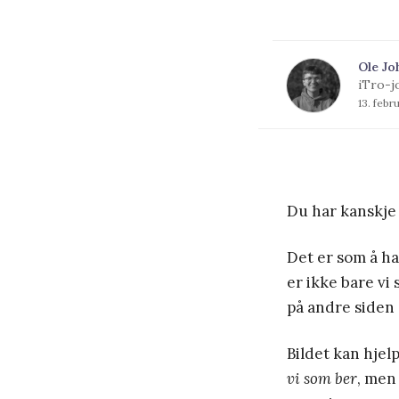
Ole Jo
iTro-j
13. febr
Du har kanskje 
Det er som å h
er ikke bare vi
på andre siden 
Bildet kan hjel
vi som ber
, me