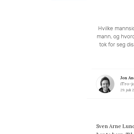
Hvilke mannsid
mann, og hvord
tok for seg d
Jon An
iTro-j
29. juli 
Sven Arne Lunde