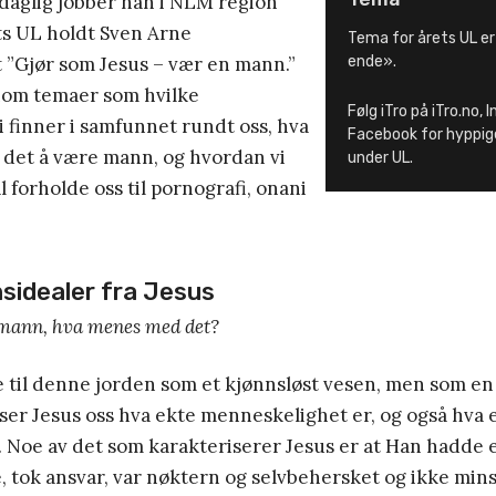
l daglig jobber han i NLM region
ts UL holdt Sven Arne
Tema for årets UL er
 ”Gjør som Jesus – vær en mann.”
ende».
nom temaer som hvilke
Følg iTro på iTro.no,
 finner i samfunnet rundt oss, hva
Facebook for hyppig
 det å være mann, og hvordan vi
under UL.
l forholde oss til pornografi, onani
idealer fra Jesus
lmann, hva menes med det?
e til denne jorden som et kjønnsløst vesen, men som e
er Jesus oss hva ekte menneskelighet er, og også hva 
. Noe av det som karakteriserer Jesus er at Han hadde e
e, tok ansvar, var nøktern og selvbehersket og ikke mins