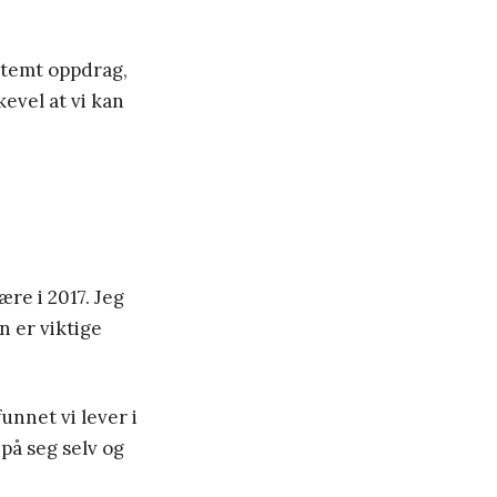
stemt oppdrag,
kevel at vi kan
ære i 2017. Jeg
 er viktige
unnet vi lever i
på seg selv og