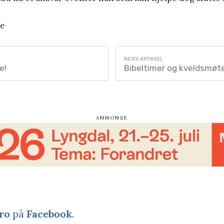
oe
e!
Bibeltimer og kveldsmøt
ro
på
Facebook
.