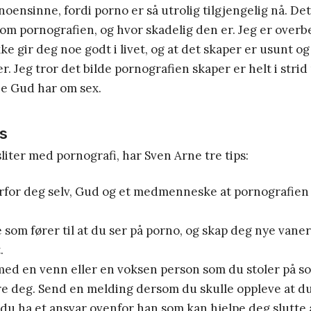
oensinne, fordi porno er så utrolig tilgjengelig nå. Det
 om pornografien, og hvor skadelig den er. Jeg er overb
e gir deg noe godt i livet, og at det skaper er usunt og 
. Jeg tror det bilde pornografien skaper er helt i stri
e Gud har om sex.
ps
sliter med pornografi, har Sven Arne tre tips:
rfor deg selv, Gud og et medmenneske at pornografien 
 som fører til at du ser på porno, og skap deg nye vane
.
med en venn eller en voksen person som du stoler på s
re deg. Send en melding dersom du skulle oppleve at du
 du ha et ansvar ovenfor han som kan hjelpe deg slutte å