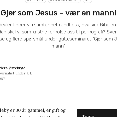
AKTUELT
ARRANGEMENT
UL
Gjør som Jesus – vær en mann!
ealer finner vi i samfunnet rundt oss, hva sier Bibele
an skal vi som kristne forholde oss til pornografi? Sv
isse og flere spørsmål under gutteseminaret "Gjør som 
mann."
ders Østebrød
ournalist under UL
2017
by er 30 år gammel, er gift og
Tema