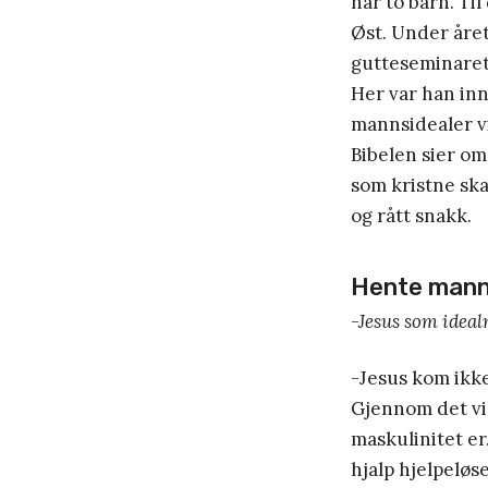
har to barn. Ti
Øst. Under åre
gutteseminaret
Her var han in
mannsidealer vi
Bibelen sier om
som kristne ska
og rått snakk.
Hente manns
-Jesus som idea
-Jesus kom ikk
Gjennom det vis
maskulinitet er
hjalp hjelpeløs