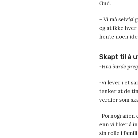
Gud.
– Vi må selvføl
og at ikke hver 
hente noen ide
Skapt til å u
-Hva burde preg
-Vi lever i et 
tenker at de t
verdier som ska
-Pornografien e
enn vi liker å 
sin rolle i fami