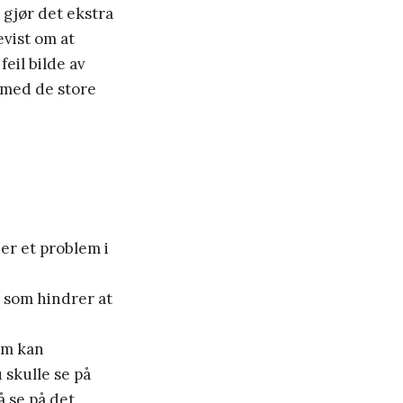
 gjør det ekstra
evist om at
feil bilde av
d med de store
er et problem i
r som hindrer at
om kan
 skulle se på
 se på det.