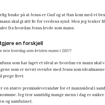
gelig huske på at Jesus er Gud og at Han kom med et be
mann skal gi sitt liv for verdens synd. Men jeg tenker li
aler fra hvordan Jesus levde som mann.
tgjøre en forskjell
e min hverdag som kristen mann i 2017?
samfunn som har laget et ideal av hvordan en mann skal v
ingene som er nevnt ovenfor med Jesus som idealmannen
l prege livet.
r en større premissleverandør for et mannsideal i samf
innrømme. Jeg tror samtidig mange menn i dag er usikre 
lien og samfunnet.