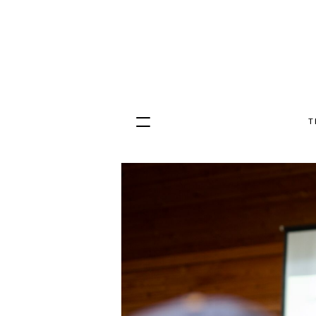
T
Hopp
til
innhold