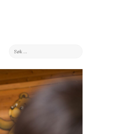
Søk
etter: