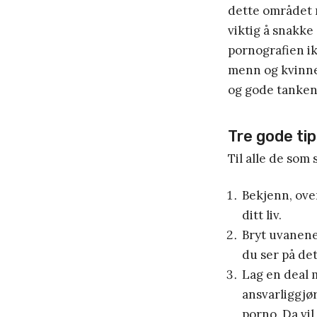
dette området n
viktig å snakke
pornografien ikk
menn og kvinner
og gode tanken
Tre gode ti
Til alle de som 
Bekjenn, ove
ditt liv.
Bryt uvanene
du ser på det
Lag en deal 
ansvarliggjø
porno. Da vil