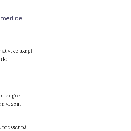
d med de
 at vi er skapt
e de
er lengre
an vi som
 presset på