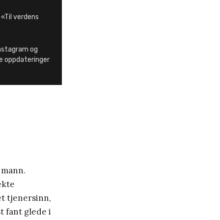
 «Til verdens
 Instagram og
e oppdateringer
n mann.
ekte
t tjenersinn,
t fant glede i