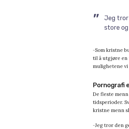
Jeg tror
store o
-Som kristne bur
til å utgjøre en
mulighetene vi 
Pornografi e
De fleste menn 
tidsperioder. S
kristne menn sk
-Jeg tror den g