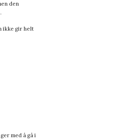
 men den
.
 ikke gir helt
ger med å gå i