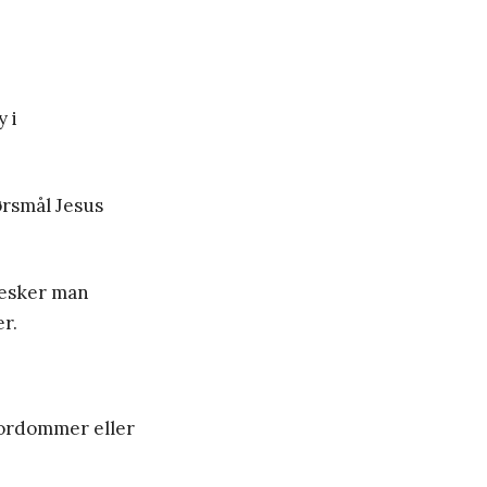
 i
ørsmål Jesus
nesker man
r.
fordommer eller