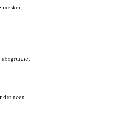
ennesker,
te ubegrunnet
ar det noen