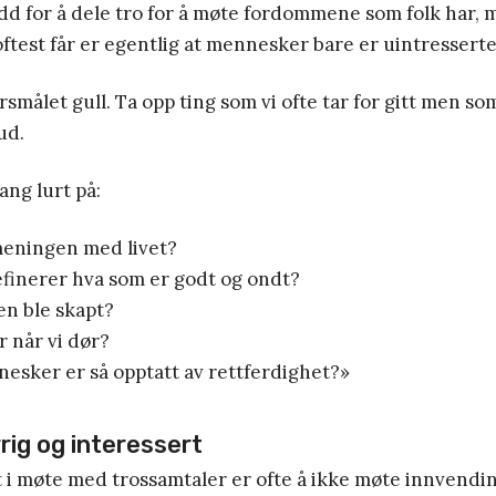
dd for å dele tro for å møte fordommene som folk har,
ftest får er egentlig at mennesker bare er uintresserte
smålet gull. Ta opp ting som vi ofte tar for gitt men som
ud.
ng lurt på:
meningen med livet?
inerer hva som er godt og ondt?
en ble skapt?
r når vi dør?
esker er så opptatt av rettferdighet?»
rig og interessert
 i møte med trossamtaler er ofte å ikke møte innvendin