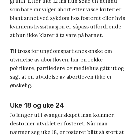
grunn. Etter uke 12 må hun søke en nemnd
som bare innvilger abort etter visse kriterier,
blant annet ved sykdom hos fosteret eller hvis
kvinnens livssituasjon er såpass utfordrende
at hun ikke klarer å ta vare på barnet.
Til tross for ungdomspartienes ønske om
utvidelse av abortloven, har en rekke
politikere, partiledere og mediehus gått ut og
sagt at en utvidelse av abortloven ikke er
ønskelig.
Uke 18 og uke 24
Jo lenger ut i svangerskapet man kommer,
desto mer utviklet er fosteret. Når man
nærmer seg uke 18, er fosteret blitt så stort at