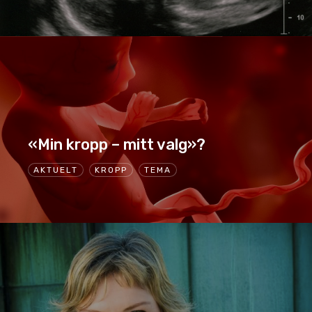
«Min kropp – mitt valg»?
AKTUELT
KROPP
TEMA