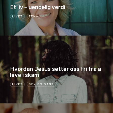
Et liv – uendelig verdi
LIVET
TEMA
Hvordan Jesus setter oss fri fra å
leve i skam
LIVET
SEX OG SÅNT