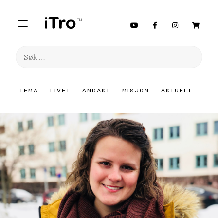
Søk
etter:
Hopp
TEMA
LIVET
ANDAKT
MISJON
AKTUELT
til
innhold