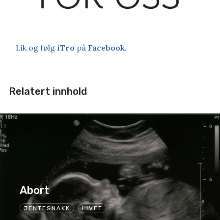
Lik og følg
iTro
på
Facebook
.
Relatert innhold
Abort
JENTESNAKK
LIVET