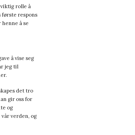
iktig rolle å
s første respons
er henne å se
gave å vise seg
r jeg til
er.
skapes det tro
an gir oss for
nte og
i vår verden, og