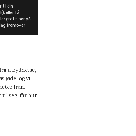
 til din
), eller få
ler gratis her på
dag fremover
fra utryddelse,
s jøde, og vi
heter Iran.
til seg, får hun