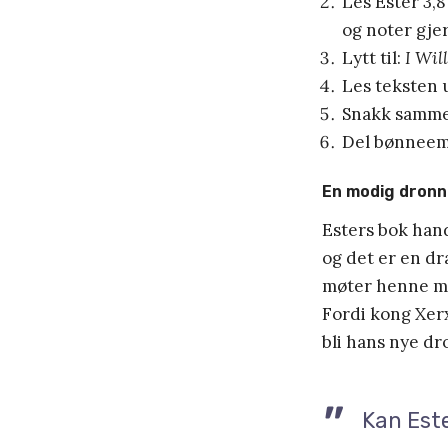
Les Ester 3,8 
og noter gje
Lytt til:
I Wil
Les teksten u
Snakk samme
Del bønneemn
En modig dronn
Esters bok han
og det er en dr
møter henne men
Fordi kong Xerxe
bli hans nye dr
Kan Est