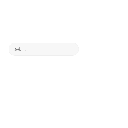
Søk
etter: