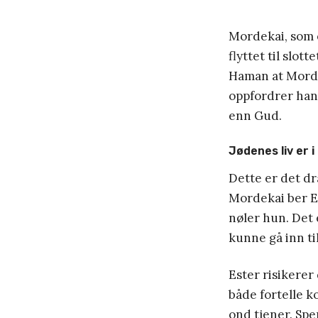
Mordekai, som 
flyttet til slo
Haman at Morde
oppfordrer han 
enn Gud.
Jødenes liv er i
Dette er det dr
Mordekai ber Es
nøler hun. Det 
kunne gå inn til
Ester risikerer
både fortelle k
ond tjener. Sp