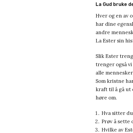
La Gud bruke d
Hver og en av o
har dine egensk
andre menneske
La Ester sin his
Slik Ester tren
trenger også vi
alle mennesker 
Som kristne har
kraft til å gå u
høre om.
Hva sitter du
Prøv å sette 
Hvilke av Est