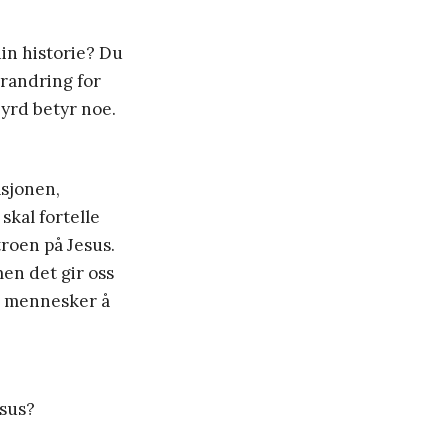
in historie? Du
orandring for
yrd betyr noe.
asjonen,
skal fortelle
troen på Jesus.
men det gir oss
lle mennesker å
esus?