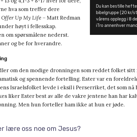
+ 13 og 4,1-3 + 8-17 hver for dere,
Du kan bestille hefter
rne hva som treffer dere
bibelgruppe (20 kr/stk
l Offer Up My Life
– Matt Redman
vårens opplegg i 8 de
nder høyt i fellesskap.
iTro annenhver man
n om spørsmålene nederst.
er og be for hverandre.
ing
dler om den modige dronningen som reddet folket sitt 
amatisk og spennende fortelling. Ester var en foreldrelø
s Israelsfolket levde i eksil i Perserriket, det som nå 
s liker Ester best av alle de vakre jentene han har kalt 
onning. Men hun forteller ham ikke at hun er jøde.
er lære oss noe om Jesus?