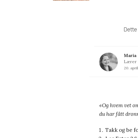
Dette
Maria 
Lærer
20. apri
«
Og hvem vet om 
du har fått dro
Takk og be f