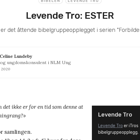
BIBELEN
LEVENDE TRO
Levende Tro: ESTER
 er det åttende bibelgruppeopplegget i serien "Forbilder 
Celine Lundeby
 og ungdomskonsulent i NLM Ung
l 2020
det ikke er for en tid som denne at
Levende Tro
nningrang?
»
Levende Tro
er iTros
or samlingen.
bibelgruppeopplegg.