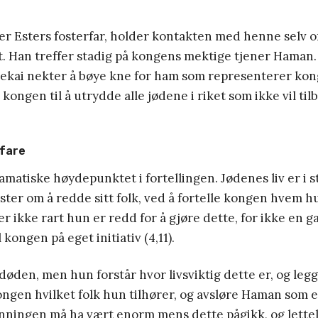
er Esters fosterfar, holder kontakten med henne selv 
ttet. Han treffer stadig på kongens mektige tjener Haman
kai nekter å bøye kne for ham som representerer kon
kongen til å utrydde alle jødene i riket som ikke vil ti
 fare
amatiske høydepunktet i fortellingen. Jødenes liv er i st
ter om å redde sitt folk, ved å fortelle kongen hvem hu
er ikke rart hun er redd for å gjøre dette, for ikke en
 kongen på eget initiativ (4,11).
 døden, men hun forstår hvor livsviktig dette er, og legg
ongen hvilket folk hun tilhører, og avsløre Haman som 
enningen må ha vært enorm mens dette pågikk, og lette