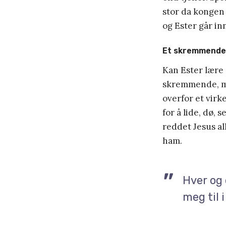
stor da kongen 
og Ester går inn
Et skremmende
Kan Ester lære
skremmende, me
overfor et vir
for å lide, dø, 
reddet Jesus all
ham.
Hver og 
meg til i