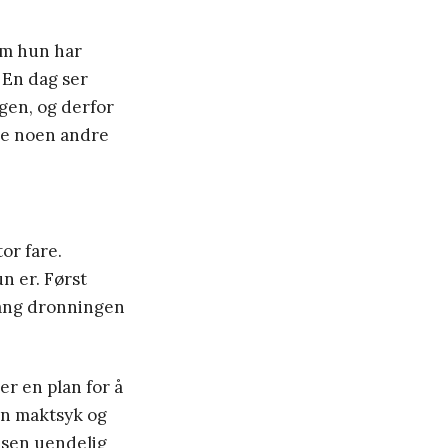
om hun har
. En dag ser
gen, og derfor
lbe noen andre
or fare.
n er. Først
 gang dronningen
er en plan for å
en maktsyk og
lsen uendelig