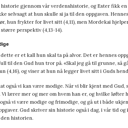
 historie gjennom vår verdenshistorie, og Ester fikk en v
ikke selvsagt at hun skulle si ja til den oppgaven. Henne
ør, hun frykter for livet sitt (4,11), men Mordekai hjelp
 større perspektiv (4,13-14).
dige
 dette er et kall hun skal ta på alvor. Det er hennes opp
full til den Gud hun tror på. «Skal jeg gå til grunne, så gå
n (4,16), og viser at hun nå legger livet sitt i Guds hend
 at også vi kan være modige. Når vi blir kjent med Gud, 
ss. Vi lærer mer og mer om hvem han er, og hvilke løfter h
n også vi være modige og frimodige, og gå ut i både ukje
aver. Gud skriver sin historie også i dag, i vår tid og 
 den historien.