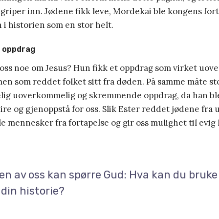
griper inn. Jødene fikk leve, Mordekai ble kongens fort
 i historien som en stor helt.
 oppdrag
 oss noe om Jesus? Hun fikk et oppdrag som virket uov
n som reddet folket sitt fra døden. På samme måte st
kelig uoverkommelig og skremmende oppdrag, da han ble 
seire og gjenoppstå for oss. Slik Ester reddet jødene fra u
e mennesker fra fortapelse og gir oss mulighet til evig l
en av oss kan spørre Gud: Hva kan du bruke
 din historie?