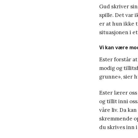
Gud skriver sin
spille. Det var 
er at hun ikke t
situasjonen i et
Vi kan være mo
Ester forstår at
modig og tillits
grunne», sier hu
Ester lærer oss
og tillit inni o
våre liv. Da ka
skremmende oppg
du skrives inn i