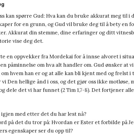
eg
ss kan spørre Gud: Hva kan du bruke akkurat meg til i d
aper for en grunn, og Gud vil bruke deg til å bety en f
r. Akkurat din stemme, dine erfaringer og ditt vitnesb
torie vise deg det.
gte en oppvekker fra Mordekai for å innse alvoret i situ
 en påminnelse om hva alt handler om. Gud ønsker at vi 
om hvem han er og at alle kan bli kjent med og frelst i 
 vi Den hellige ånd i oss, og det gjør oss ikke motløse, 
t og dele det vi har funnet (2 Tim 1,7-8). Det fortjener a
 igjen med etter det du har lest nå?
ord på det du tror på: Hvordan er Ester et forbilde på J
ers egenskaper ser du opp til?