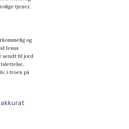
rolige tjener,
erkommelig og
od Jesus
sendt til jord
tslettelse,
iv, i troen på
 akkurat