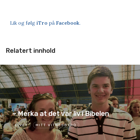
Lik og følg
iTro
på
Facebook
.
Relatert innhold
– Merka at det var liv i Bibelen
LIVET
MITT VITNESBYRD