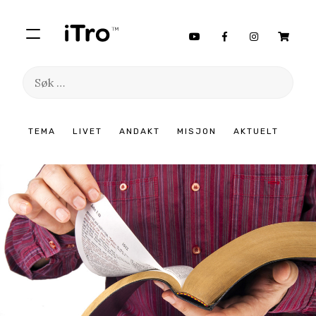
Søk
etter:
Hopp
TEMA
LIVET
ANDAKT
MISJON
AKTUELT
til
innhold