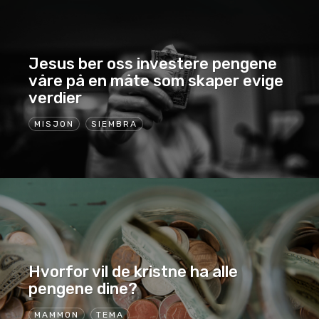
Jesus ber oss investere pengene
våre på en måte som skaper evige
verdier
MISJON
SIEMBRA
Hvorfor vil de kristne ha alle
pengene dine?
MAMMON
TEMA