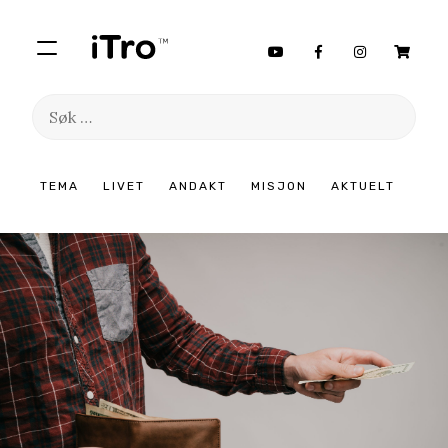
Søk
etter:
Hopp
TEMA
LIVET
ANDAKT
MISJON
AKTUELT
til
innhold