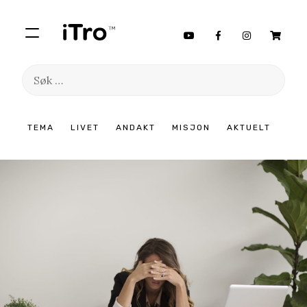
Søk
etter:
Hopp
TEMA
LIVET
ANDAKT
MISJON
AKTUELT
til
innhold