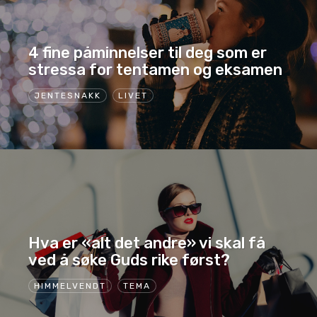
4 fine påminnelser til deg som er
stressa for tentamen og eksamen
JENTESNAKK
LIVET
Hva er «alt det andre» vi skal få
ved å søke Guds rike først?
HIMMELVENDT
TEMA