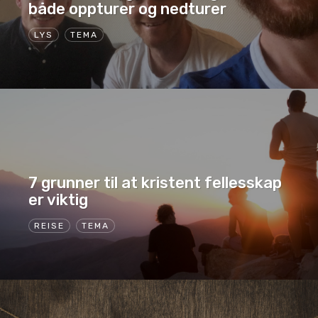
både oppturer og nedturer
LYS
TEMA
7 grunner til at kristent fellesskap
er viktig
REISE
TEMA