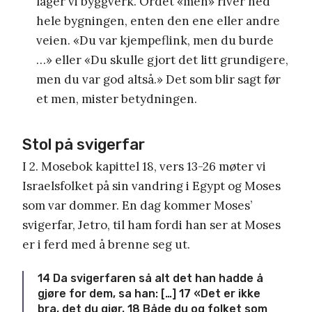
lager vi byggverk. Ordet «men» river ned
hele bygningen, enten den ene eller andre
veien. «Du var kjempeflink, men du burde
…» eller «Du skulle gjort det litt grundigere,
men du var god altså.» Det som blir sagt før
et men, mister betydningen.
Stol på svigerfar
I 2. Mosebok kapittel 18, vers 13-26 møter vi
Israelsfolket på sin vandring i Egypt og Moses
som var dommer. En dag kommer Moses’
svigerfar, Jetro, til ham fordi han ser at Moses
er i ferd med å brenne seg ut.
14 Da svigerfaren så alt det han hadde å
gjøre for dem, sa han: […] 17 «Det er ikke
bra, det du gjør. 18 Både du og folket som