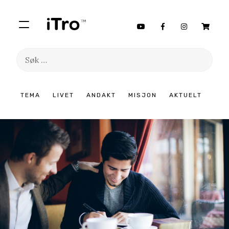
Søk
etter:
Hopp
TEMA
LIVET
ANDAKT
MISJON
AKTUELT
til
innhold