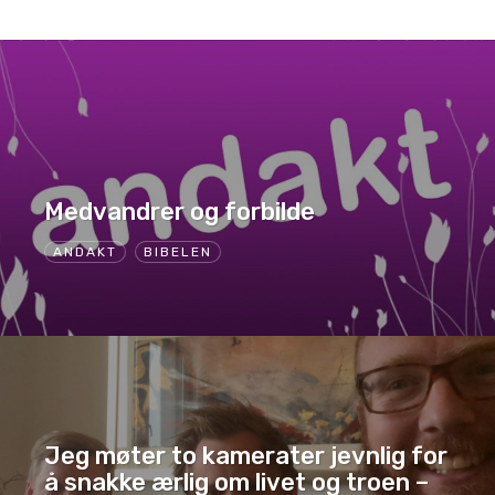
Medvandrer og forbilde
ANDAKT
BIBELEN
Jeg møter to kamerater jevnlig for
å snakke ærlig om livet og troen –