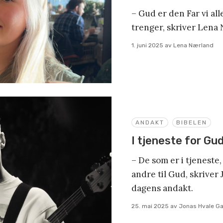
– Gud er den Far vi alle
trenger, skriver Lena
1. juni 2025
av
Lena Nærland
ANDAKT
BIBELEN
I tjeneste for Gu
– De som er i tjeneste
andre til Gud, skriver
dagens andakt.
25. mai 2025
av
Jonas Hvale G