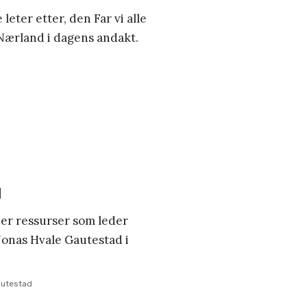
 leter etter, den Far vi alle
 Nærland i dagens andakt.
d
, er ressurser som leder
 Jonas Hvale Gautestad i
autestad