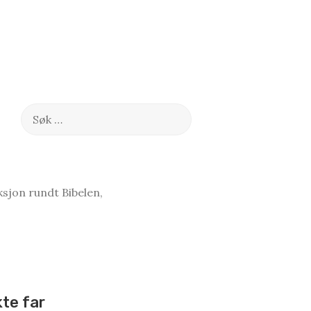
Søk
etter:
sjon rundt Bibelen,
kte far