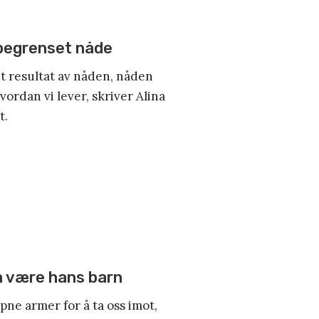
begrenset nåde
et resultat av nåden, nåden
hvordan vi lever, skriver Alina
t.
 å være hans barn
pne armer for å ta oss imot,