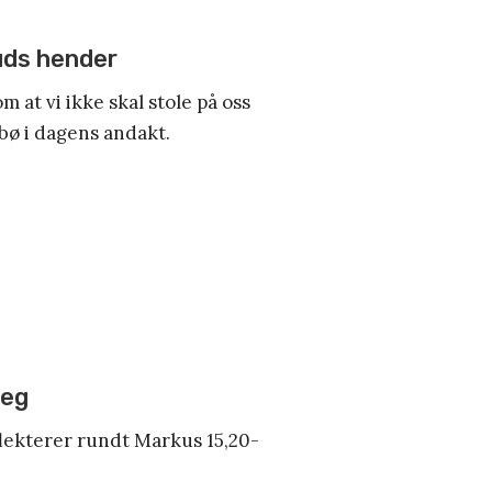
uds hender
m at vi ikke skal stole på oss
ebø i dagens andakt.
meg
flekterer rundt Markus 15,20-