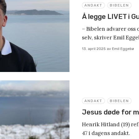
ANDAKT
BIBELEN
Å legge LIVET i G
– Bibelen advarer oss o
selv, skriver Emil Egg
13. april 2025
av
Emil Eggebø
ANDAKT
BIBELEN
Jesus døde for 
Henrik Hitland (19) re
47 i dagens andakt.