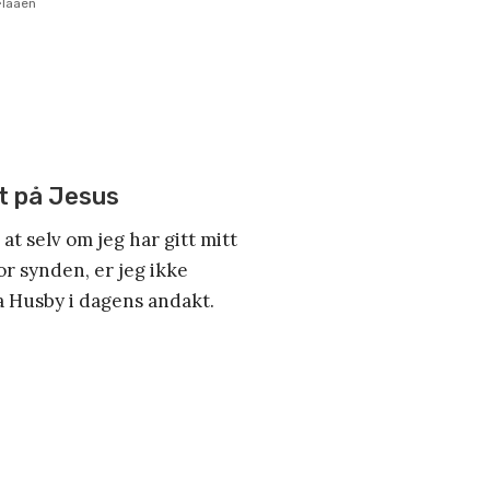
ælaaen
et på Jesus
at selv om jeg har gitt mitt
for synden, er jeg ikke
a Husby i dagens andakt.