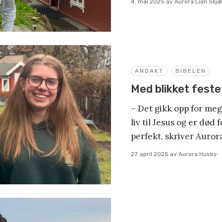
4. mai 2025
av
Aurora Lian Skj
ANDAKT
BIBELEN
Med blikket fest
– Det gikk opp for meg 
liv til Jesus og er død 
perfekt, skriver Auror
27. april 2025
av
Aurora Husby