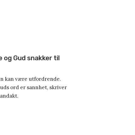
e og Gud snakker til
len kan være utfordrende.
Guds ord er sannhet, skriver
andakt.