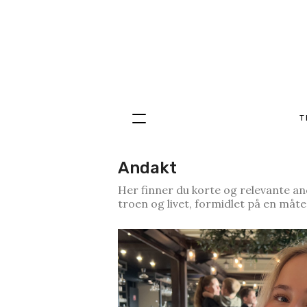
T
Hopp
til
innhold
Andakt
Her finner du korte og relevante an
troen og livet, formidlet på en måte