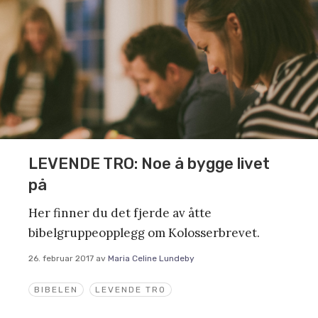
LEVENDE TRO: Noe å bygge livet
på
Her finner du det fjerde av åtte
bibelgruppeopplegg om Kolosserbrevet.
26. februar 2017
av
Maria Celine Lundeby
BIBELEN
LEVENDE TRO