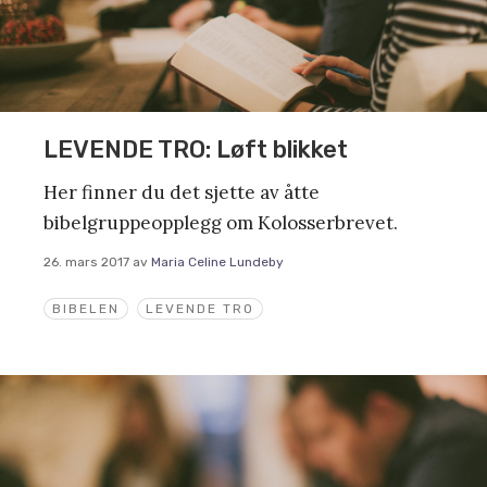
LEVENDE TRO: Løft blikket
Her finner du det sjette av åtte
bibelgruppeopplegg om Kolosserbrevet.
26. mars 2017
av
Maria Celine Lundeby
BIBELEN
LEVENDE TRO