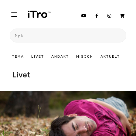
Søk
etter:
Hopp
TEMA
LIVET
ANDAKT
MISJON
AKTUELT
til
innhold
Livet