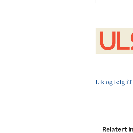
Lik og følg
iT
Relatert i