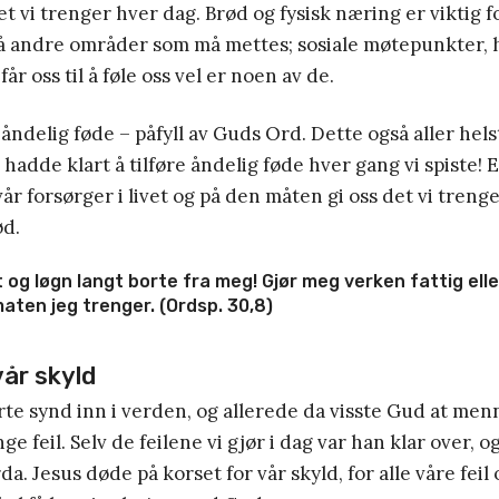
et vi trenger hver dag. Brød og fysisk næring er viktig f
å andre områder som må mettes; sosiale møtepunkter, 
år oss til å føle oss vel er noen av de.
åndelig føde – påfyll av Guds Ord. Dette også aller hel
 hadde klart å tilføre åndelig føde hver gang vi spiste!
år forsørger i livet og på den måten gi oss det vi treng
ød.
 og løgn langt borte fra meg! Gjør meg verken fattig eller
aten jeg trenger. (Ordsp. 30,8)
vår skyld
te synd inn i verden, og allerede da visste Gud at men
nge feil. Selv de feilene vi gjør i dag var han klar over, 
rda. Jesus døde på korset for vår skyld, for alle våre feil