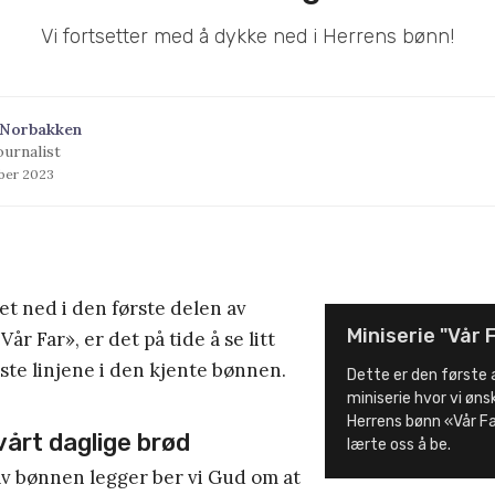
Vi fortsetter med å dykke ned i Herrens bønn!
 Norbakken
ournalist
ober 2023
ket ned i den første delen av
Miniserie "Vår 
r Far», er det på tide å se litt
ste linjene i den kjente bønnen.
Dette er den første a
miniserie hvor vi øns
Herrens bønn «Vår F
 vårt daglige brød
lærte oss å be.
av bønnen legger ber vi Gud om at