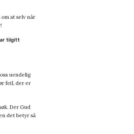
s om at selv når
!
r tilgitt
r oss uendelig
 feil, der er
rsøk. Der Gud
men det betyr så