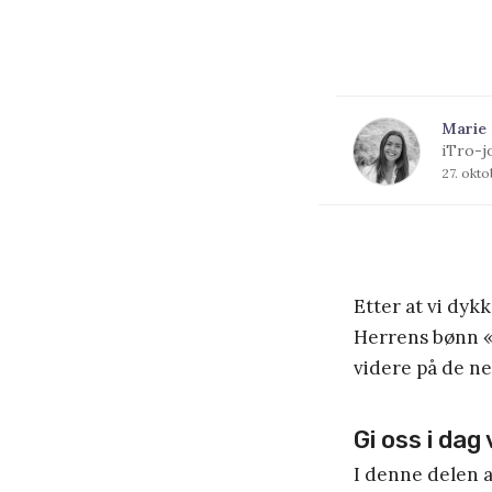
Marie
iTro-j
27. okt
Etter at vi dyk
Herrens bønn «Vå
videre på de ne
Gi oss i dag
I denne delen 