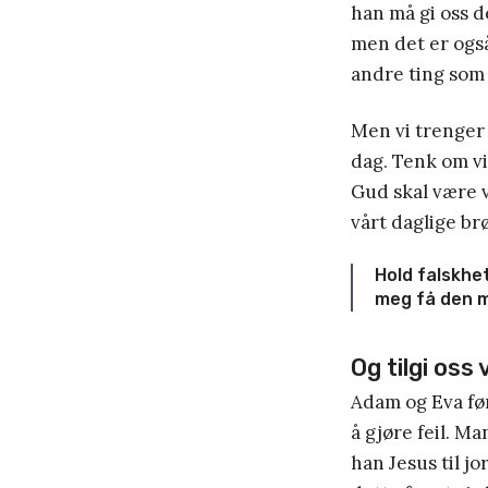
han må gi oss d
men det er ogs
andre ting som f
Men vi trenger 
dag. Tenk om vi
Gud skal være v
vårt daglige br
Hold falskhet
meg få den m
Og tilgi oss 
Adam og Eva før
å gjøre feil. Ma
han Jesus til jo