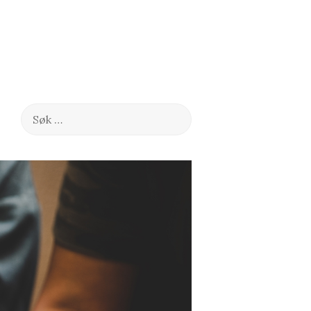
Søk
etter: