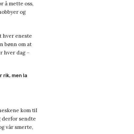
or å mette oss,
hobbyer og
st hver eneste
 En bønn om at
er hver dag –
 rik, men la
neskene kom til
og derfor sendte
 og vår smerte,