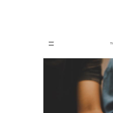
T
Hopp
til
innhold