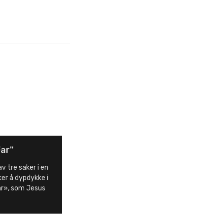
Far"
v tre saker i en
ker å dypdykke i
ar», som Jesus