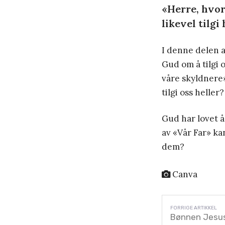
«Herre, hvo
likevel tilgi
I denne delen a
Gud om å tilgi o
våre skyldnere»
tilgi oss heller?
Gud har lovet 
av «Vår Far» ka
dem?
Canva
Bønnen Jesus