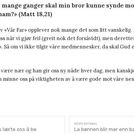
r mange ganger skal min bror kunne synde mo
 ham?» (Matt 18,21)
v «Vår Far» opplever nok mange det som litt vanskelig. 
ss når vi gjør feil (greit nok det forsåvidt), men deretter 
. Så om vi ikke tilgir våre medmennesker, da skal Gud 
å være nær og han gir oss ny nåde hver dag, men kansk
n minne oss på viktigheten av å være gode mot våre nest
 lærte oss å be
La bønnen blir mer enn b