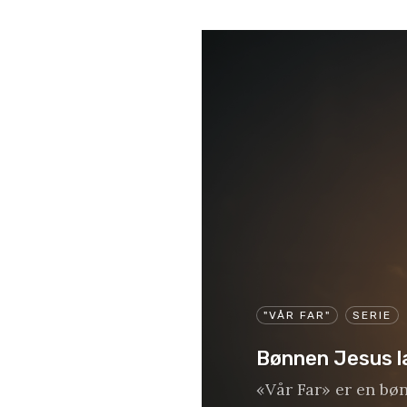
"VÅR FAR"
SERIE
Bønnen Jesus l
«Vår Far» er en bø