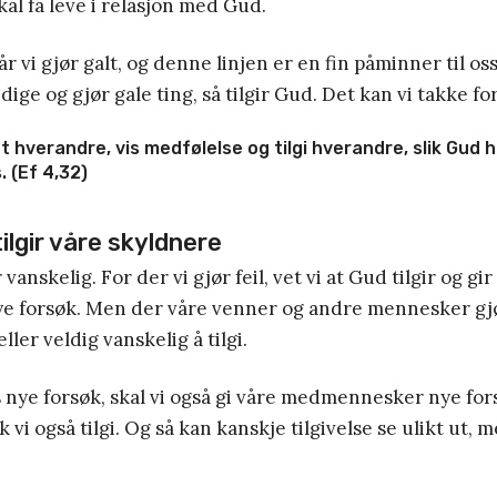
skal få leve i relasjon med Gud.
år vi gjør galt, og denne linjen er en fin påminner til os
ndige og gjør gale ting, så tilgir Gud. Det kan vi takke for
hverandre, vis medfølelse og tilgi hverandre, slik Gud ha
. (Ef 4,32)
tilgir våre skyldnere
anskelig. For der vi gjør feil, vet vi at Gud tilgir og gi
e forsøk. Men der våre venner og andre mennesker gjør
eller veldig vanskelig å tilgi.
 nye forsøk, skal vi også gi våre medmennesker nye fo
isk vi også tilgi. Og så kan kanskje tilgivelse se ulikt ut, 