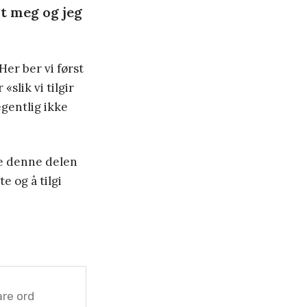
t meg og jeg
Her ber vi først
«slik vi tilgir
egentlig ikke
je denne delen
e og å tilgi
are ord