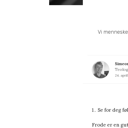
Vi mennesker 
Simeo
Teolog
24. apri
Se for deg f
Frode er en gut