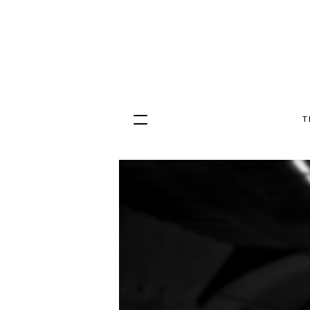
T
Hopp
til
innhold