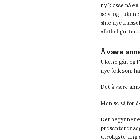
ny klasse på en
selv, og i uken
sine nye klasse
«fotballgutter».
Å være anne
Ukene går, og F
nye folk som ha
Det å være anne
Men se så for d
Det begynner en
presenterer seg
utroligste ting