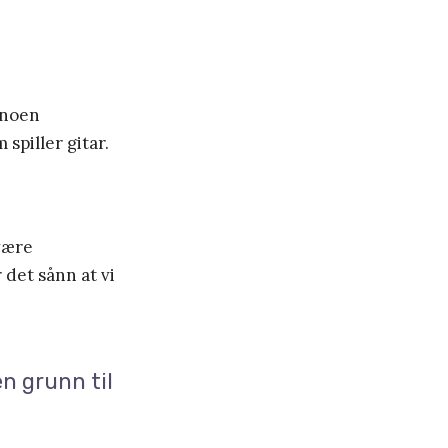
 noen
spiller gitar.
 være
 det sånn at vi
en grunn til