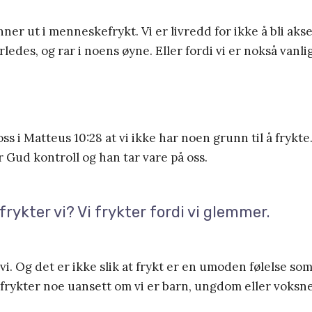
nner ut i menneskefrykt. Vi er livredd for ikke å bli aks
rledes, og rar i noens øyne. Eller fordi vi er nokså vanlig
oss i Matteus 10:28 at vi ikke har noen grunn til å frykt
r Gud kontroll og han tar vare på oss.
frykter vi? Vi frykter fordi vi glemmer.
 vi. Og det er ikke slik at frykt er en umoden følelse s
i frykter noe uansett om vi er barn, ungdom eller voksne