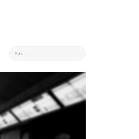
Søk
etter: