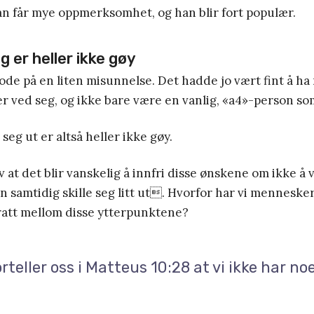
an får mye oppmerksomhet, og han blir fort populær.
g er heller ikke gøy
ode på en liten misunnelse. Det hadde jo vært fint å ha
 ved seg, og ikke bare være en vanlig, «a4»-person som 
 seg ut er altså heller ikke gøy.
lv at det blir vanskelig å innfri disse ønskene om ikke å
 samtidig skille seg litt ut. Hvorfor har vi mennesker
dratt mellom disse ytterpunktene?
rteller oss i Matteus 10:28 at vi ikke har no