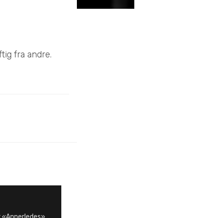
tig fra andre.
er «Annerledes».