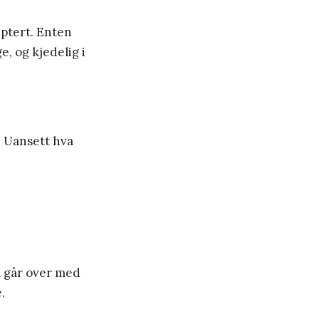
eptert. Enten
e, og kjedelig i
e. Uansett hva
om går over med
.