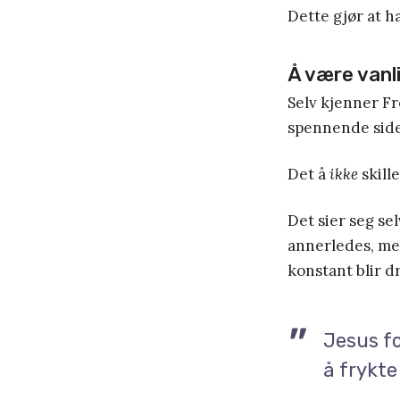
Dette gjør at h
Å være vanli
Selv kjenner Fr
spennende sider
Det å
ikke
skille
Det sier seg se
annerledes, men
konstant blir 
Jesus fo
å frykte