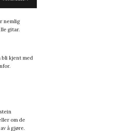
er nemlig
lle gitar.
å bli kjent med
nfor.
stein
eller om de
av å gjøre.