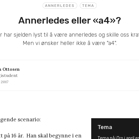
ANNERLEDES
TEMA
Annerledes eller «a4»?
har sjelden lyst til å være annerledes og skille oss kraf
Men vi ønsker heller ikke å være "a4".
n Ottosen
istudent
l 2017
ølgende scenario:
Tema
t på 16 år. Han skal begynne i en
Tema på iTro i april 