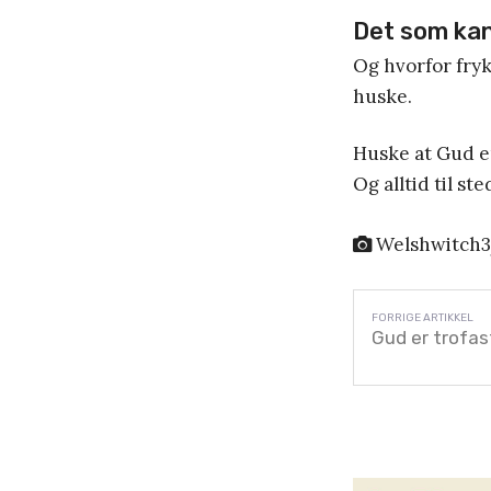
Det som kan
Og hvorfor fryk
huske.
Huske at Gud er
Og alltid til st
Welshwitch3
Gud er trofas