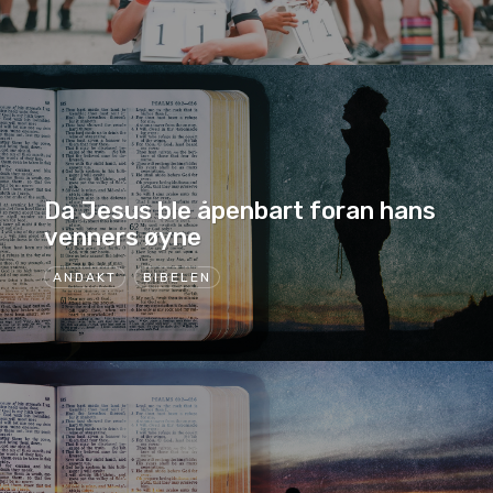
Da Jesus ble åpenbart foran hans
venners øyne
ANDAKT
BIBELEN