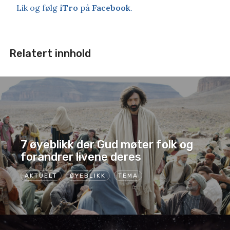
Lik og følg
iTro
på
Facebook
.
Relatert innhold
7 øyeblikk der Gud møter folk og
forandrer livene deres
AKTUELT
ØYEBLIKK
TEMA