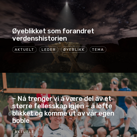
Øyeblikket som forandret
verdenshistorien
AKTUELT
LEDER
ØYEBLIKK
TEMA
– Nå trenger vi å være del av et
større fellesskap igjen – å løfte
blikket og komme ut av vår egen
boble
AKTUELT