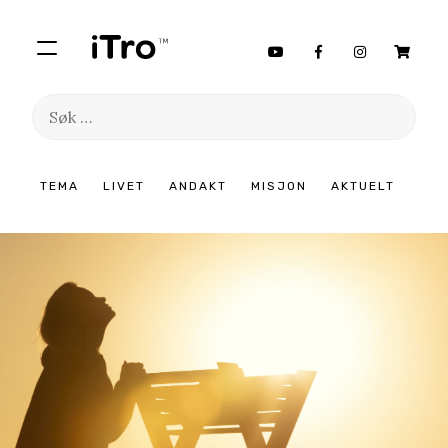
Søk
etter:
Hopp
TEMA
LIVET
ANDAKT
MISJON
AKTUELT
til
innhold