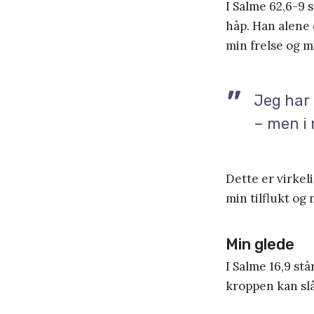
I Salme 62,6-9 s
håp. Han alene 
min frelse og m
Jeg har 
– men i 
Dette er virkel
min tilflukt og 
Min glede
I Salme 16,9 stå
kroppen kan slå 