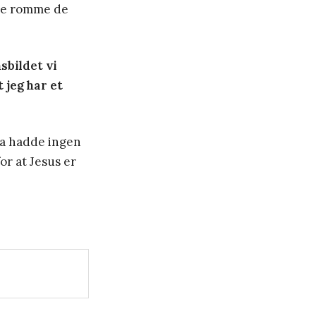
lle romme de
sbildet vi
t jeg har et
 da hadde ingen
r at Jesus er