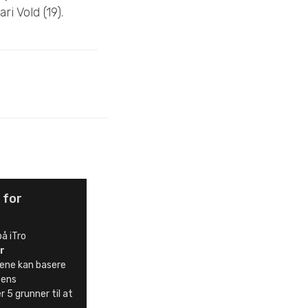
i Vold (19).
 for
å iTro
r
ene kan basere
ntens
r 5 grunner til at