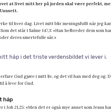
ovet at livet mitt her på jorden skal være perfekt, me
 Uansett.
ke til hver dag. Livet mitt blir meningsfullt når jeg kan
. Som det står i Salme 147,3: «Han helbreder dem som ha
inder deres smertefulle sår.»
itt håp i det triste verdensbildet vi lever i.
 erfare Gud gjøre i mitt liv, og det vil han med deg og. 
il å leve for Gud.
t håp
r i Joh 21,25: «Men det er også mye annet som Jesus har