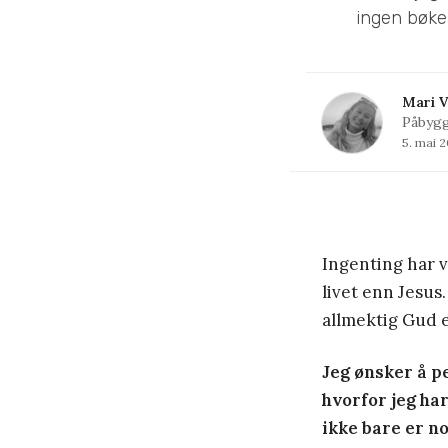
ingen bøker
Mari V
Påbyg
5. mai 
Ingenting har v
livet enn Jesus. 
allmektig Gud e
Jeg ønsker å p
hvorfor jeg har
ikke bare er n