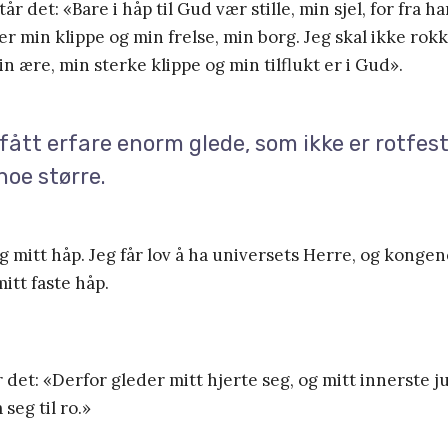
tår det: «Bare i håp til Gud vær stille, min sjel, for fra
er min klippe og min frelse, min borg. Jeg skal ikke rok
in ære, min sterke klippe og min tilflukt er i Gud».
fått erfare enorm glede, som ikke er rotfest
noe større.
ig mitt håp. Jeg får lov å ha universets Herre, og kongen
mitt faste håp.
r det: «Derfor gleder mitt hjerte seg, og mitt innerste ju
seg til ro.»