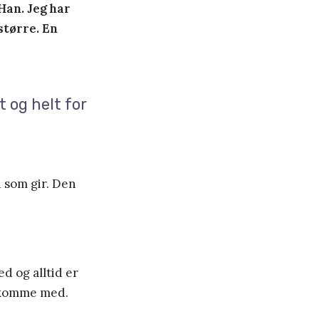
 Han. Jeg har
større. En
t og helt for
 som gir. Den
d og alltid er
g komme med.