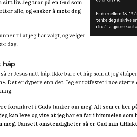
de er kristne.
sitt liv. Jeg tror på en Gud som
etter alle, og ønsker å møte deg
Er du mellom 13-19 å
tenke deg å skrive e
iTro? Ta gjerne kon
unner til at jeg har valgt, og velger
te dag.
t håp
 så er Jesus mitt håp. Ikke bare et håp som at jeg «håpe
». Det er dypere enn det. Jeg er rotfestet i noe større
ning.
være forankret i Guds tanker om meg. Alt som er her p
jeg kan leve og vite at jeg har en far i himmelen som 
 meg. Uansett omstendigheter så er Gud min tilflukt