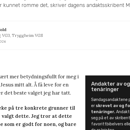
 kunnet romme det, skriver dagens andaktsskribent Mar
old
g VG3, Tryggheim VGS
2024
ært mer betydningsfullt for meg i
Andakter av og
Jesus mitt alt. Å få leve for en
tenåringer
r det beste valget jeg har tatt.
Søndagsandaktene p
er
skrevet av og fo
eke på tre konkrete grunner til
tenåringer.
Andakt
 valgt dette. Jeg tror at dette
seg på et av skribe
oe som er godt for noen, og bare
favorittbibelvers elle