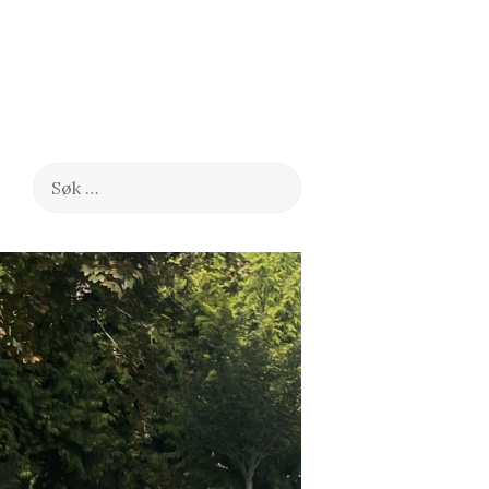
Søk
etter: