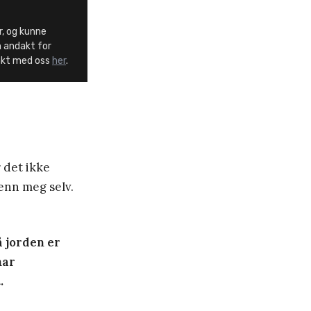
r, og kunne
n andakt for
takt med oss
her
.
r det ikke
 enn meg selv.
å jorden er
har
.