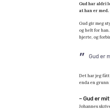
Gud har aldri l
at han er med.
Gud gir meg styr
og helt for han
hjerte, og forb
Gud er m
Det har jeg fått
enda en grunn t
– Gud er mit
Johannes skrive