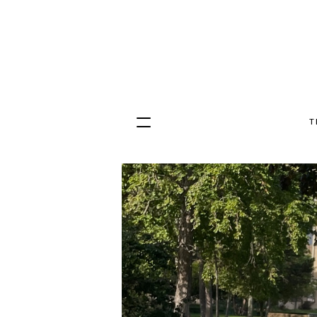
T
Hopp
til
innhold