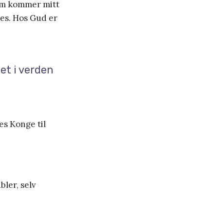
 ham kommer mitt
kes. Hos Gud er
et i verden
es Konge til
bler, selv