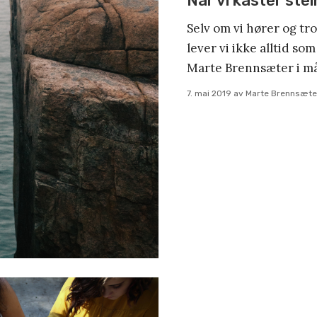
Når vi kaster stei
Selv om vi hører og tror
lever vi ikke alltid so
Marte Brennsæter i m
7. mai 2019
av
Marte Brennsæte