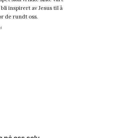
li inspirert av Jesus til å
or de rundt oss.
d