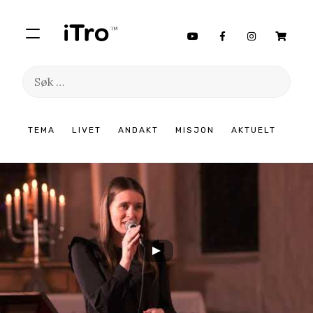
Søk
etter:
Hopp
TEMA
LIVET
ANDAKT
MISJON
AKTUELT
til
innhold