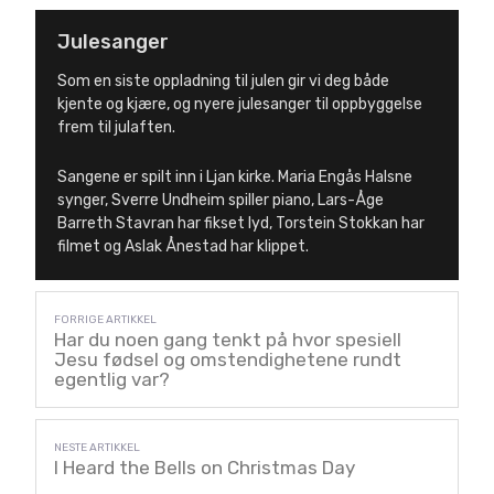
Julesanger
Som en siste oppladning til julen gir vi deg både
kjente og kjære, og nyere julesanger til oppbyggelse
frem til julaften.
Sangene er spilt inn i Ljan kirke. Maria Engås Halsne
synger, Sverre Undheim spiller piano, Lars-Åge
Barreth Stavran har fikset lyd, Torstein Stokkan har
filmet og Aslak Ånestad har klippet.
Har du noen gang tenkt på hvor spesiell
Jesu fødsel og omstendighetene rundt
egentlig var?
I Heard the Bells on Christmas Day