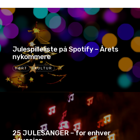
Julespilleliste på Spotify – Årets
nykommere
HØRT
KULTUR
25 JULESANGER – for enhver