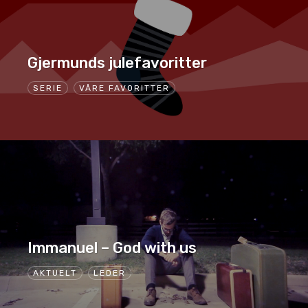
Gjermunds julefavoritter
SERIE
VÅRE FAVORITTER
Immanuel – God with us
AKTUELT
LEDER