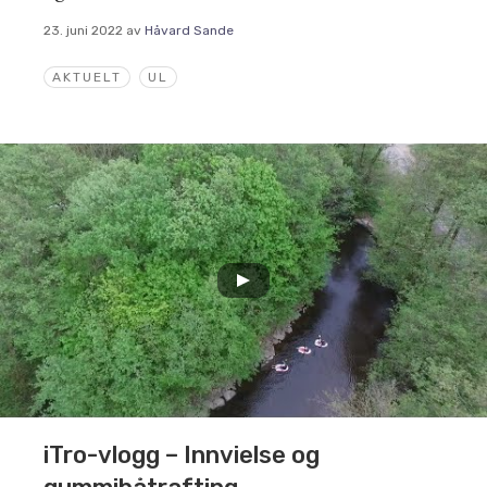
23. juni 2022
av
Håvard Sande
AKTUELT
UL
iTro-vlogg – Innvielse og