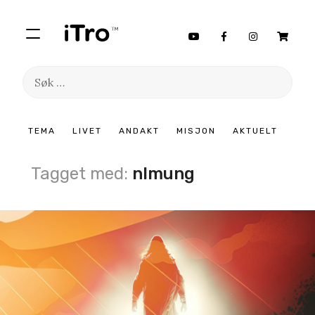
Søk
etter:
Hopp
TEMA
LIVET
ANDAKT
MISJON
AKTUELT
til
innhold
Tagget med:
nlmung