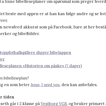
l å finne bibelleseplaner om spørsmål som preger hver
et beste med appen er at han kan følge andre og se hvi
erer.
en newsfeed akkurat som på Facebook, bare at her best
erker og bibelbilder.
oppfotballspillere digger bibelappen
ler
lleseplanen «Historien om påske» (7 dager)
en bibelleseplan?
lig en som heter
Jesus, I need you
,
den kan anbefales.
er tiden
seth går i 2.klasse på
Vestborg VGS
, og bruker primært 