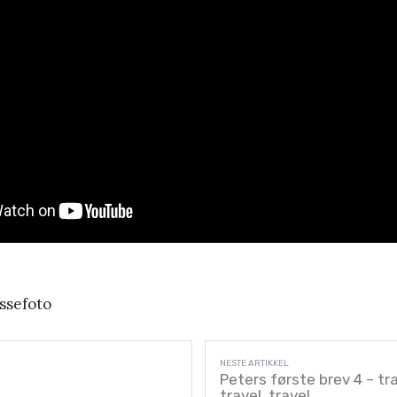
ssefoto
Peters første brev 4 – tra
travel, travel