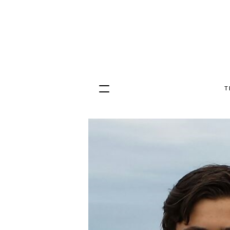
T
Hopp
til
innhold