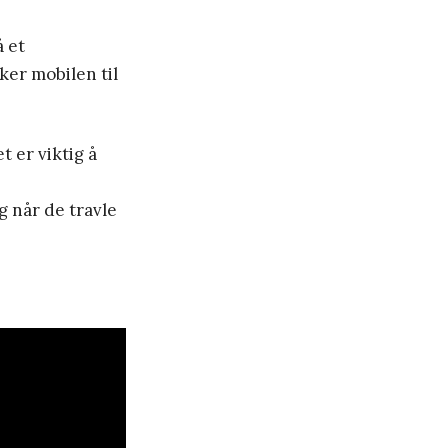
å et
er mobilen til
 er viktig å
g når de travle