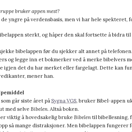
gruppe bruker appen mest?
 de yngre på verdensbasis, men vi har hele spekteret, fo
ibelappen sterkt, og håper den skal fortsette å bidra til
å sjekke bibelappen før du sjekker alt annet på telefone
ers og legge inn et bokmerker ved å merke bibelvers 
nne igjen det du har merket eller fargelagt. Dette kan f
redikanter, mener han.
lpemiddel
som går siste året på
Sygna VGS
, bruker Bibel-appen uk
 ut med selve
Bibelen
. Altså boken.
 er viktig å hovedsakelig bruke
Bibelen
til bibellesning, 
opp så mange distraksjoner. Men bibelappen fungerer 