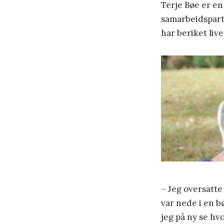
Terje Bøe er en 
samarbeidspart
har beriket live
– Jeg oversatte
var nede i en 
jeg på ny se hv