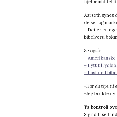
hjelpemiddel ti
Aarseth synes d
de ser og mark
– Det er en eg
bibelvers, bokm
Se også:
–
Amerikanske t
– Lytt til lydbib
– Last ned bibe
-Har du tips til 
-Jeg brukte ny
Ta kontroll ov
Sigrid Lise Lind