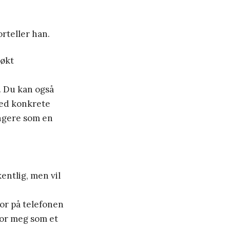
rteller han.
 økt
n. Du kan også
med konkrete
ungere som en
entlig, men vil
for på telefonen
for meg som et