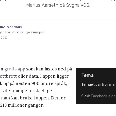
Marius Aarseth på Sygna VGS.
und Nordhus
ør for iTro.no (permisjon)
s 2016
en
gratis app
som kan lastes ned på
Tema
ttbrett eller data. I appen ligger
k og på nesten 900 andre språk,
Temaet på iTro i mar
nes det mange forskjellige
Sjekk
Facebook-siden
r man kan bruke i appen. Den er
 213 millioner ganger.