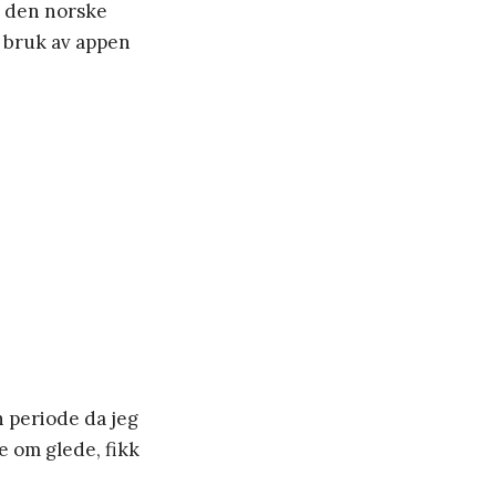
r den norske
g bruk av appen
n periode da jeg
 om glede, fikk