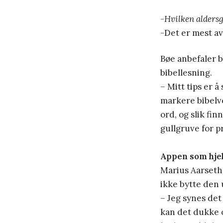
-Hvilken alders
-Det er mest av
Bøe anbefaler b
bibellesning.
– Mitt tips er 
markere bibelv
ord, og slik fi
gullgruve for p
Appen som hje
Marius Aarseth 
ikke bytte den
– Jeg synes det
kan det dukke 