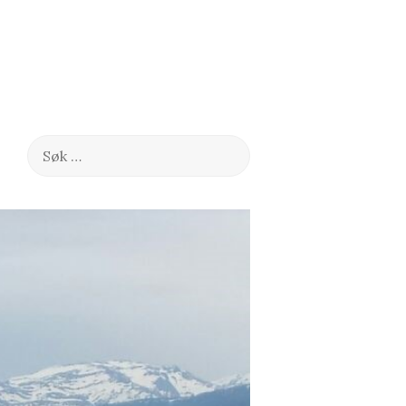
Søk
etter: