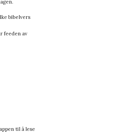
dagen.
lke bibelvers
år feeden av
appen til å lese