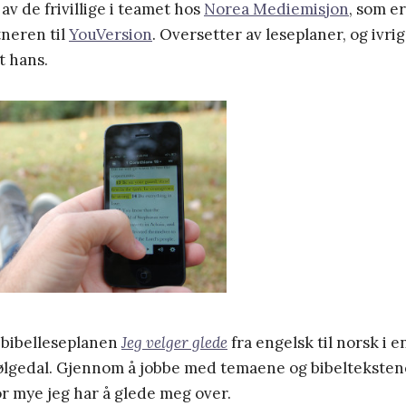
av de frivillige i teamet hos
Norea Mediemisjon
, som e
neren til
YouVersion
. Oversetter av leseplaner, og ivri
t hans.
 bibelleseplanen
Jeg velger glede
fra engelsk til norsk i e
bølgedal. Gjennom å jobbe med temaene og bibeltekstene
or mye jeg har å glede meg over.