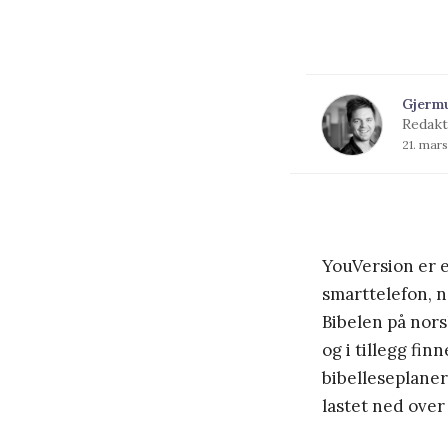
Gjerm
Redakt
21. mar
YouVersion er 
smarttelefon, ne
Bibelen på nors
og i tillegg fin
bibelleseplane
lastet ned over