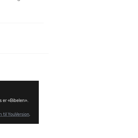
s er «Bibelen».
 til YouVersion
.