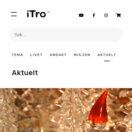
Søk
etter:
Hopp
TEMA
LIVET
ANDAKT
MISJON
AKTUELT
til
innhold
Aktuelt