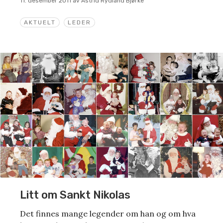
11. desember 2011
av
Astrid Rydland Bjørke
AKTUELT
LEDER
Litt om Sankt Nikolas
Det finnes mange legender om han og om hva