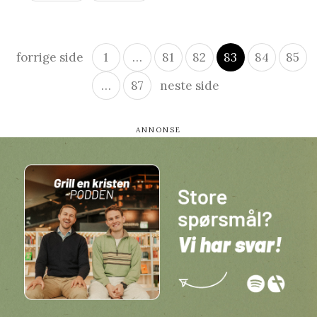
Innleggsnavigasjon
forrige side
1
…
81
82
83
84
85
…
87
neste side