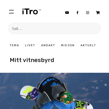
Søk
etter:
Hopp
TEMA
LIVET
ANDAKT
MISJON
AKTUELT
til
innhold
Mitt vitnesbyrd