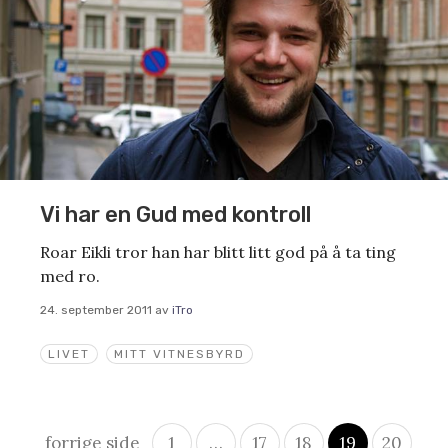
Vi har en Gud med kontroll
Roar Eikli tror han har blitt litt god på å ta ting
med ro.
24. september 2011
av
iTro
LIVET
MITT VITNESBYRD
Innleggsnavigasjon
forrige side
1
…
17
18
19
20