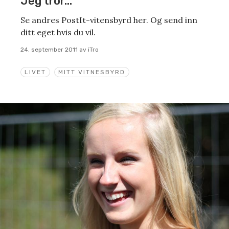
Jeg tror…
Se andres PostIt-vitensbyrd her. Og send inn
ditt eget hvis du vil.
24. september 2011
av
iTro
LIVET
MITT VITNESBYRD