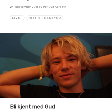
24. september 2011
av
Per Ove Aarseth
LIVET
MITT VITNESBYRD
Bli kjent med Gud