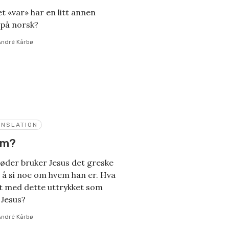
t «var» har en litt annen
 på norsk?
André Kårbø
ANSLATION
am?
øder bruker Jesus det greske
r å si noe om hvem han er. Hva
lt med dette uttrykket som
 Jesus?
André Kårbø