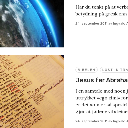
Har du tenkt på at verbe
betydning på gresk enn
24. september 2011
av
Ingvald 
BIBELEN
LOST IN TR
Jesus før Abrah
I en samtale med noen j
uttrykket «ego eimi» fo
er det som er så spesie
gjør at jødene vil steine
24. september 2011
av
Ingvald 