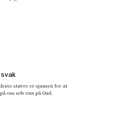
 svak
 desto større er sjansen for at
 på oss selv enn på Gud.