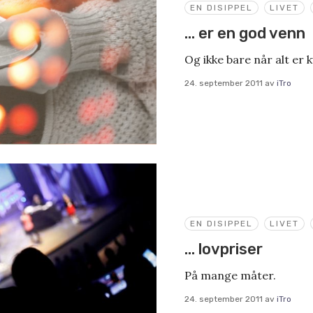
EN DISIPPEL
LIVET
… er en god venn
Og ikke bare når alt er k
24. september 2011
av
iTro
EN DISIPPEL
LIVET
… lovpriser
På mange måter.
24. september 2011
av
iTro