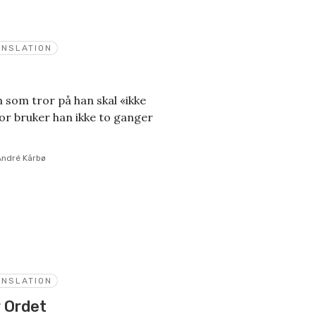
ANSLATION
 som tror på han skal «ikke
for bruker han ikke to ganger
André Kårbø
ANSLATION
r Ordet