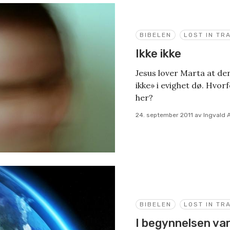
BIBELEN
LOST IN TR
Ikke ikke
Jesus lover Marta at den
ikke» i evighet dø. Hvor
her?
24. september 2011
av
Ingvald 
BIBELEN
LOST IN TR
I begynnelsen va