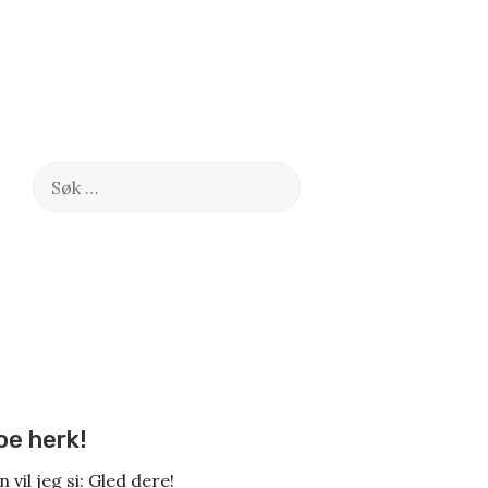
Søk
etter:
oe herk!
 vil jeg si: Gled dere!