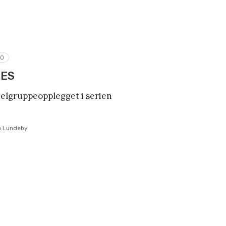
RO
SES
belgruppeopplegget i serien
ne Lundeby