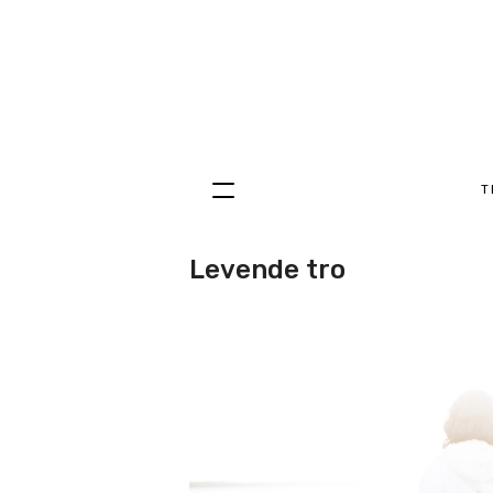
T
Hopp
til
innhold
Levende tro