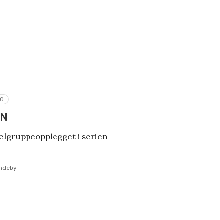
RO
ON
belgruppeopplegget i serien
undeby