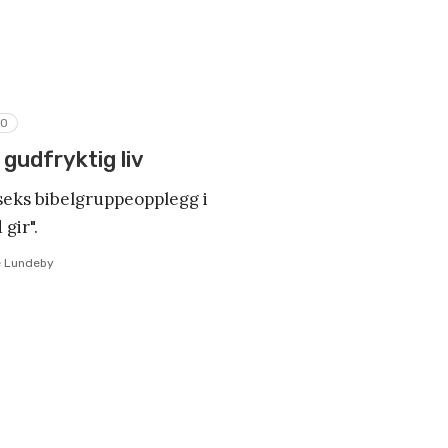
RO
gudfryktig liv
seks bibelgruppeopplegg i
gir".
e Lundeby