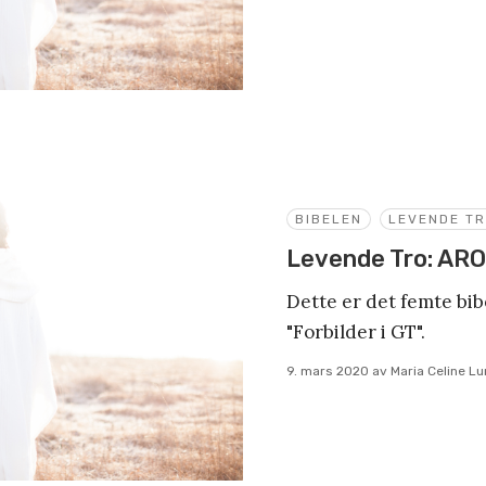
BIBELEN
LEVENDE T
Levende Tro: AR
Dette er det femte bi
"Forbilder i GT".
9. mars 2020
av
Maria Celine L