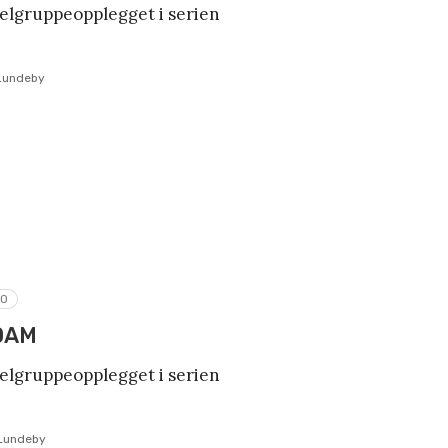
belgruppeopplegget i serien
 Lundeby
RO
DAM
belgruppeopplegget i serien
 Lundeby