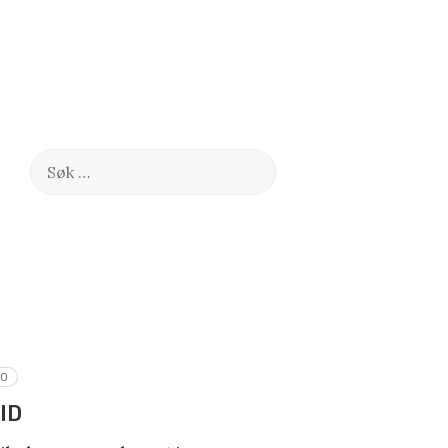
Søk
etter:
RO
ID