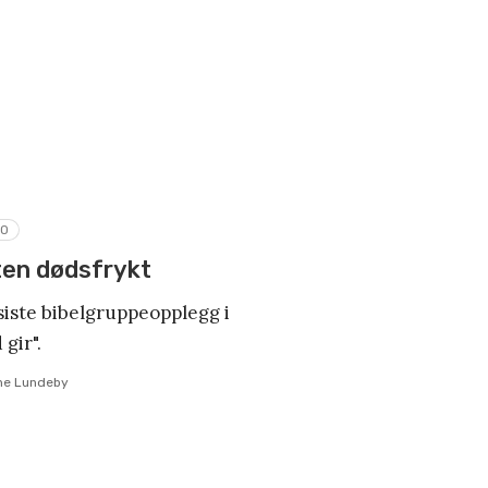
RO
en dødsfrykt
 siste bibelgruppeopplegg i
gir".
ine Lundeby