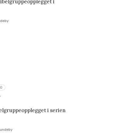
bibelgruppeopplegget i
ndeby
RO
T
belgruppeopplegget i serien
Lundeby