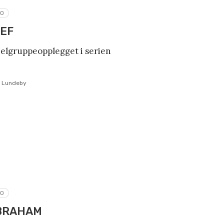
RO
SEF
belgruppeopplegget i serien
e Lundeby
RO
ABRAHAM