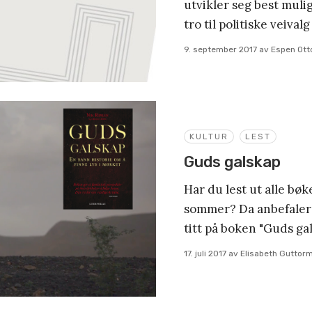
utvikler seg best muli
tro til politiske veivalg
9. september 2017
av
Espen Ott
KULTUR
LEST
Guds galskap
Har du lest ut alle bøk
sommer? Da anbefaler 
titt på boken "Guds gal
17. juli 2017
av
Elisabeth Guttor