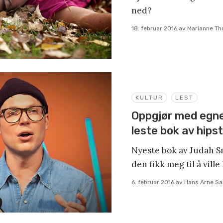
ned?
18. februar 2016
av
Marianne T
KULTUR
LEST
Oppgjør med egn
leste bok av hips
Nyeste bok av Judah S
den fikk meg til å ville
6. februar 2016
av
Hans Arne S