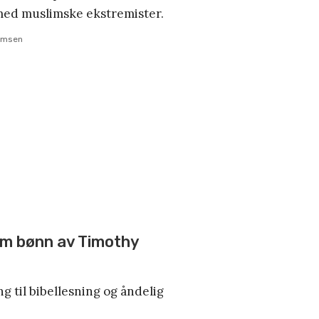
med muslimske ekstremister.
ormsen
 om bønn av Timothy
g til bibellesning og åndelig