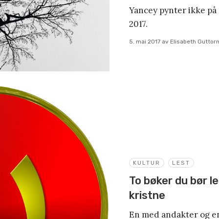
Yancey pynter ikke på
2017.
5. mai 2017
av
Elisabeth Gutto
KULTUR
LEST
To bøker du bør l
kristne
En med andakter og e