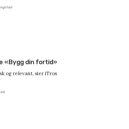
ringstad
se «Bygg din fortid»
k og relevant, sier iTros
tad