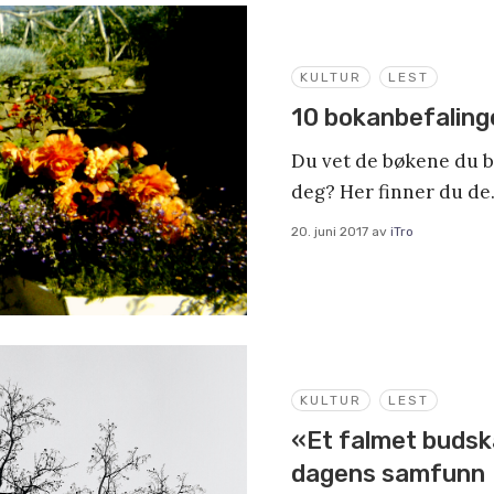
KULTUR
LEST
10 bokanbefaling
Du vet de bøkene du ba
deg? Her finner du de
20. juni 2017
av
iTro
KULTUR
LEST
«Et falmet budska
dagens samfunn