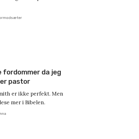
hormodsæter
e fordommer da jeg
ter pastor
mith er ikke perfekt. Men
 lese mer i Bibelen.
anna