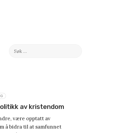
Søk
etter:
LG
politikk av kristendom
andre, være opptatt av
m å bidra til at samfunnet