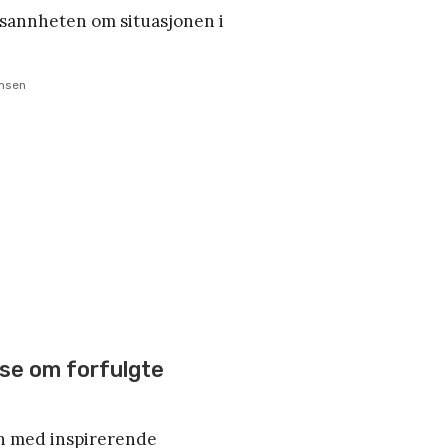
 sannheten om situasjonen i
rmsen
ese om forfulgte
n med inspirerende