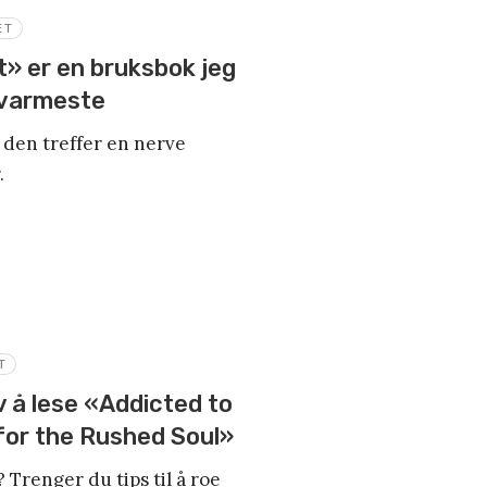
ET
t» er en bruksbok jeg
 varmeste
den treffer en nerve
.
T
v å lese «Addicted to
for the Rushed Soul»
 Trenger du tips til å roe