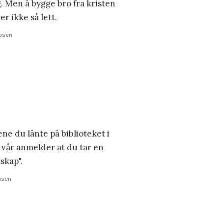
g. Men å bygge bro fra kristen
 er ikke så lett.
osen
ene du lånte på biblioteket i
vår anmelder at du tar en
skap".
msen