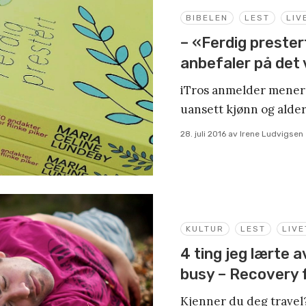
BIBELEN
LEST
LIV
– «Ferdig prester
anbefaler på det
iTros anmelder mener 
uansett kjønn og alder
28. juli 2016
av
Irene Ludvigsen
KULTUR
LEST
LIVE
4 ting jeg lærte a
busy – Recovery 
Kjenner du deg travel?